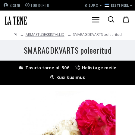
€
SISENE
LOO KONTO
EURO
EESTI KEEL
ARMASTUSEKRISTALLID
SMARAGDKVARTS poleeritud
SMARAGDKVARTS poleeritud
Tasuta tarne al. 50€
Helistage meile
Küsi küsimus