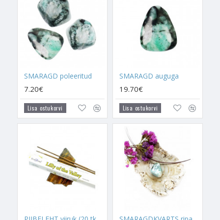
Õppisin sellelt kristallilt ka seda, et see suudab saatust
parandada ning tervendada. Väga huvitava ja väga ainulaadse
energiaväljaga kristall.
Toetab sind sinu teel
SMARAGD poleeritud
SMARAGD auguga
7.20€
19.70€
Kasuta Smaragdkvartsi, et tervendada enda
saatuseteed
.
Lisa ostukorvi
Lisa ostukorvi
Smaragdkvarts aitab kiiremini ära lahendada neid probleeme,
mida sa oled iseendale kaela tõmmanud ja mille oled enda
saatusesse juba ette kirja pannud. See on saatuse parandaja,
mis aitab sul oma
karma
ära puhastada, et saatus saaks olla
täis õnne.
Kasuta Smaragdkvartsi, et oma tulevikku paremaks ja
õnnelikumaks muuta. Smaragdkvarts aitab sul täna langetada
tarku otsuseid, et homne päev tuleks edukam, aidates samm-
sammu haaval liikuda parema elu poole ja seda mitte ainult
PIIBELEHT viiruk (20 tk pakis)
SMARAGDKVARTS ripats suletud kinnitusega (hõbe 925)