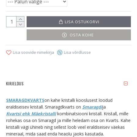
LISA OSTUKORVI
OSTA KOHE
Lisa soovide nimekirja
Lisa võrdlusse
KIRJELDUS
SMARAGDKVARTS
on kahe kristalli kooslusest loodud
eraldiseisev kristall. Smaragdkvarts on
Smaragdi
ja
Kvartsi ehk Mäekristalli
kombinatsiooni kristall. Kristall, mille
rohekas osa on Smaragd ja mille heledam osa on Kvarts. Kahe
kristalli vägi ühineb ning sellest loob veel eraldiseisev väekas
mineraal, mida saad enda heaolu jaoks kasutada.