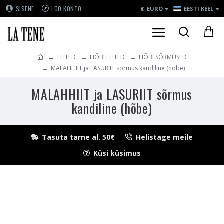
€
SISENE
LOO KONTO
EURO
EESTI KEEL
EHTED
HÕBEEHTED
HÕBESÕRMUSED
MALAHHIIT ja LASURIIT sõrmus kandiline (hõbe)
MALAHHIIT ja LASURIIT sõrmus
kandiline (hõbe)
Tasuta tarne al. 50€
Helistage meile
Küsi küsimus