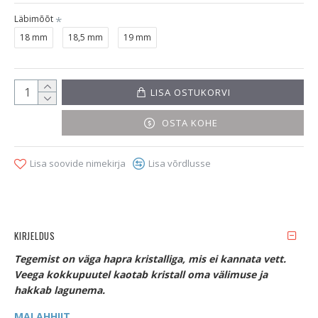
Läbimõõt
18 mm
18,5 mm
19 mm
LISA OSTUKORVI
OSTA KOHE
Lisa soovide nimekirja
Lisa võrdlusse
KIRJELDUS
Tegemist on väga hapra kristalliga, mis ei kannata vett.
Veega kokkupuutel kaotab kristall oma välimuse ja
hakkab lagunema.
MALAHHIIT