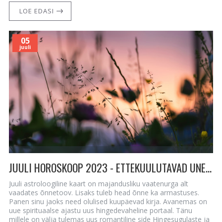
LOE EDASI
05
juuli
JUULI HOROSKOOP 2023 - ETTEKUULUTAVAD UNENÄOD, HEA ÕNN ARMASTUSES JA KÜLLUSES
Juuli astroloogiline kaart on majandusliku vaatenurga alt
vaadates õnnetoov. Lisaks tuleb head õnne ka armastuses.
Panen sinu jaoks need olulised kuupäevad kirja. Avanemas on
uue spirituaalse ajastu uus hingedevaheline portaal. Tänu
millele on välja tulemas uus romantiline side Hingesugulaste ja