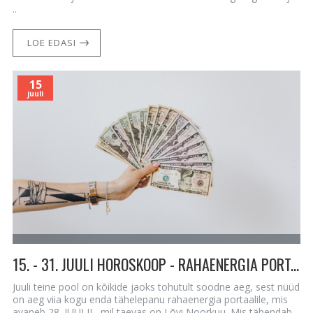
..
LOE EDASI
15
juuli
15. - 31. JUULI HOROSKOOP - RAHAENERGIA PORTAAL AVANEB JA ON SOODNE AEG INVESTEERIMISEKS
Juuli teine pool on kõikide jaoks tohutult soodne aeg, sest nüüd
on aeg viia kogu enda tähelepanu rahaenergia portaalile, mis
avaneb 28. JUULIL, mil taevas on Lõvi Noorkuu. Mis tähendab