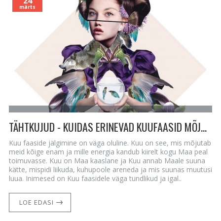
24
märts
TÄHTKUJUD - KUIDAS ERINEVAD KUUFAASID MÕJUTAVAD SINU TÄHTKUJU
Kuu faaside jälgimine on väga oluline. Kuu on see, mis mõjutab
meid kõige enam ja mille energia kandub kiirelt kogu Maa peal
toimuvasse. Kuu on Maa kaaslane ja Kuu annab Maale suuna
kätte, mispidi liikuda, kuhupoole areneda ja mis suunas muutusi
luua. Inimesed on Kuu faasidele väga tundlikud ja igal..
LOE EDASI