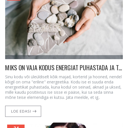
MIKS ON VAJA KODUS ENERGIAT PUHASTADA JA TASAKAALUSTADA
Sinu kodu või üleüldiselt kõik majad, korterid ja hooned, nendel
kõigil on oma "eriline" energeetika. Kodu ise ei suuda enda
energeetikat puhastada, kuna kodul on seinad, aknad ja uksed,
mille kaudu positiivsus ise sisse ei pääse, kui sa seda sinna
mõne teise elemendiga ei kutsu. Jäta meelde, et ig..
LOE EDASI