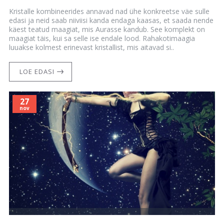
Kristalle kombineerides annavad nad ühe konkreetse väe sulle
edasi ja neid saab niiviisi kanda endaga kaasas, et saada nende
käest teatud maagiat, mis Aurasse kandub. See komplekt on
maagiat täis, kui sa selle ise endale lood. Rahakotimaagia
luuakse kolmest erinevast kristallist, mis aitavad si..
LOE EDASI
27
nov