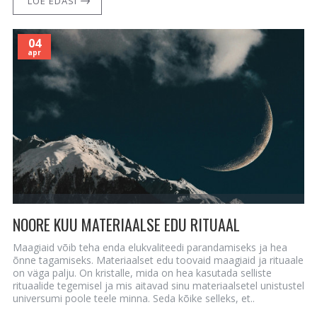
LOE EDASI
04
apr
NOORE KUU MATERIAALSE EDU RITUAAL
Maagiaid võib teha enda elukvaliteedi parandamiseks ja hea
õnne tagamiseks. Materiaalset edu toovaid maagiaid ja rituaale
on väga palju. On kristalle, mida on hea kasutada selliste
rituaalide tegemisel ja mis aitavad sinu materiaalsetel unistustel
universumi poole teele minna. Seda kõike selleks, et..