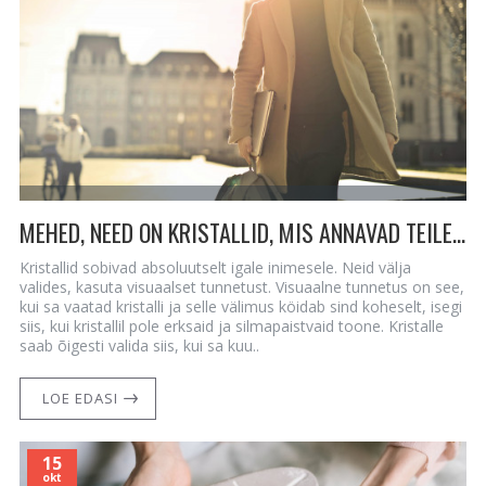
MEHED, NEED ON KRISTALLID, MIS ANNAVAD TEILE JÕUDU, TERVIST JA KÜLLUST
Kristallid sobivad absoluutselt igale inimesele. Neid välja
valides, kasuta visuaalset tunnetust. Visuaalne tunnetus on see,
kui sa vaatad kristalli ja selle välimus köidab sind koheselt, isegi
siis, kui kristallil pole erksaid ja silmapaistvaid toone. Kristalle
saab õigesti valida siis, kui sa kuu..
LOE EDASI
15
okt