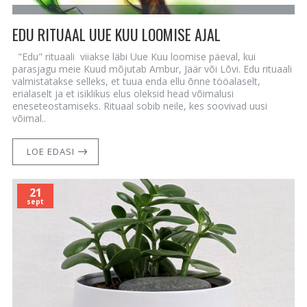
EDU RITUAAL UUE KUU LOOMISE AJAL
"Edu" rituaali viiakse läbi Uue Kuu loomise päeval, kui
parasjagu meie Kuud mõjutab Ambur, Jäär või Lõvi. Edu rituaali
valmistatakse selleks, et tuua enda ellu õnne tööalaselt,
erialaselt ja et isiklikus elus oleksid head võimalusi
eneseteostamiseks. Rituaal sobib neile, kes soovivad uusi
võimal..
LOE EDASI
21
sept