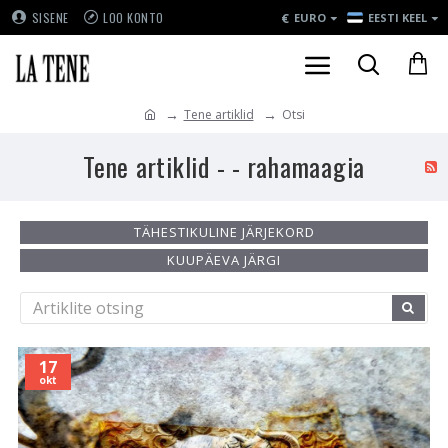
€
SISENE
LOO KONTO
EURO
EESTI KEEL
Tene artiklid
Otsi
Tene artiklid - - rahamaagia
TÄHESTIKULINE JÄRJEKORD
KUUPÄEVA JÄRGI
17
okt