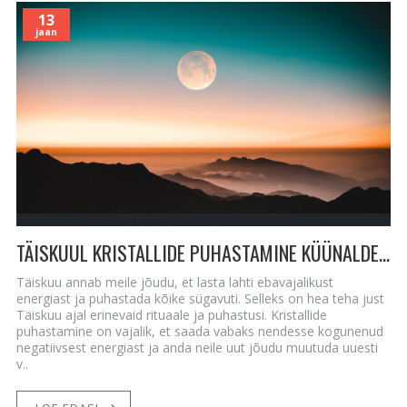
13
jaan
TÄISKUUL KRISTALLIDE PUHASTAMINE KÜÜNALDE JA VIIRUKITEGA
Täiskuu annab meile jõudu, et lasta lahti ebavajalikust
energiast ja puhastada kõike sügavuti. Selleks on hea teha just
Täiskuu ajal erinevaid rituaale ja puhastusi. Kristallide
puhastamine on vajalik, et saada vabaks nendesse kogunenud
negatiivsest energiast ja anda neile uut jõudu muutuda uuesti
v..