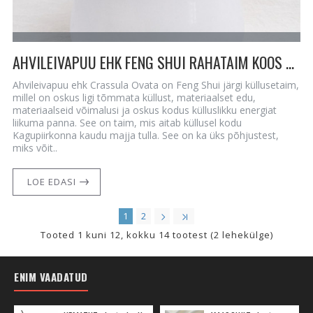
AHVILEIVAPUU EHK FENG SHUI RAHATAIM KOOS KRISTALLIDEGA
Ahvileivapuu ehk Crassula Ovata on Feng Shui järgi küllusetaim,
millel on oskus ligi tõmmata küllust, materiaalset edu,
materiaalseid võimalusi ja oskus kodus külluslikku energiat
liikuma panna. See on taim, mis aitab küllusel kodu
Kagupiirkonna kaudu majja tulla. See on ka üks põhjustest,
miks võit..
LOE EDASI
1
2
Tooted 1 kuni 12, kokku 14 tootest (2 lehekülge)
ENIM VAADATUD