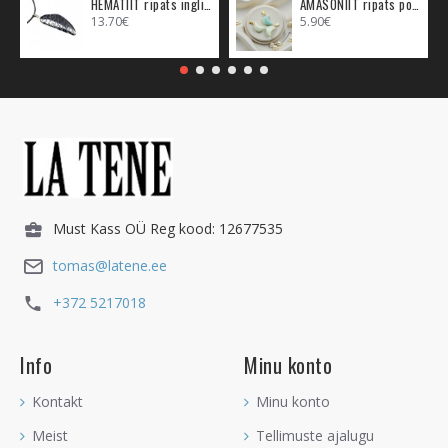
HEMATIIT ripats inglitiib (metall)
AMASONIIT ripats poolkuu (metall)
13.70€
5.90€
Must Kass OÜ Reg kood: 12677535
tomas@latene.ee
+372 5217018
Info
Minu konto
Kontakt
Minu konto
Meist
Tellimuste ajalugu