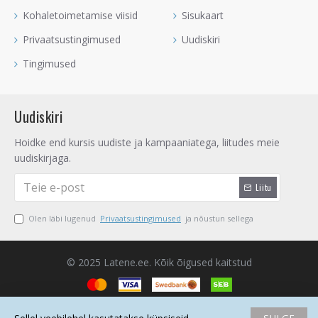
Kohaletoimetamise viisid
Sisukaart
Privaatsustingimused
Uudiskiri
Tingimused
Uudiskiri
Hoidke end kursis uudiste ja kampaaniatega, liitudes meie
uudiskirjaga.
Liitu
Olen läbi lugenud
Privaatsustingimused
ja nõustun sellega
© 2025 Latene.ee. Kõik õigused kaitstud
SULGE