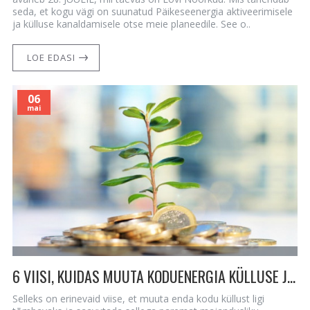
seda, et kogu vägi on suunatud Päikeseenergia aktiveerimisele
ja külluse kanaldamisele otse meie planeedile. See o..
LOE EDASI
06
mai
6 VIISI, KUIDAS MUUTA KODUENERGIA KÜLLUSE JA RAHAÕNNE MAGNETIKS
Selleks on erinevaid viise, et muuta enda kodu küllust ligi