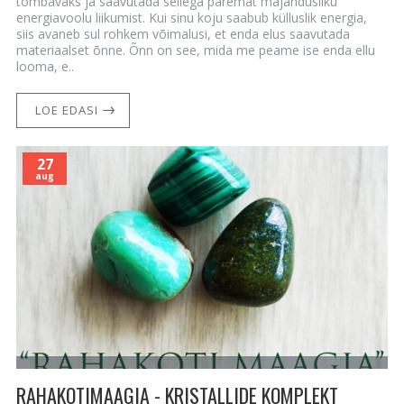
tõmbavaks ja saavutada sellega paremat majandusliku
energiavoolu liikumist. Kui sinu koju saabub külluslik energia,
siis avaneb sul rohkem võimalusi, et enda elus saavutada
materiaalset õnne. Õnn on see, mida me peame ise enda ellu
looma, e..
LOE EDASI
27
aug
RAHAKOTIMAAGIA - KRISTALLIDE KOMPLEKT