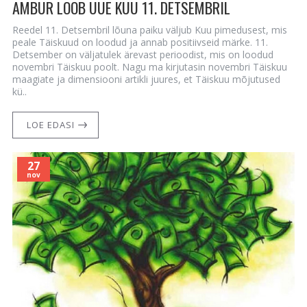
AMBUR LOOB UUE KUU 11. DETSEMBRIL
Reedel 11. Detsembril lõuna paiku väljub Kuu pimedusest, mis
peale Täiskuud on loodud ja annab positiivseid märke. 11.
Detsember on väljatulek ärevast perioodist, mis on loodud
novembri Täiskuu poolt. Nagu ma kirjutasin novembri Täiskuu
maagiate ja dimensiooni artikli juures, et Täiskuu mõjutused
kü..
LOE EDASI
27
nov