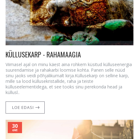
KÜLLUSEKARP - RAHAMAAGIA
Viimasel ajal on minu käest aina rohkem küsitud külluseenergia
suurendamise ja rahakarbi loomise kohta. Panen selle nüüd
sinu jaoks veidi põhjalikumalt kirja.Küllusekarp on selline karp,
mille sa lood küllusekristallide, raha ja teiste
külluseelementidega, et see tooks sinu perekonda head ja
küllusl..
LOE EDASI
30
okt