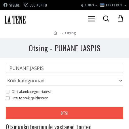
€
SISENE
LOO KONTO
EURO
EESTI KEEL
Otsing
Otsing - PUNANE JASPIS
Otsi alamkategooriatest
Otsi tootekirjeldustest
OTSI
Otsingukriteeriumile vastavad tooted