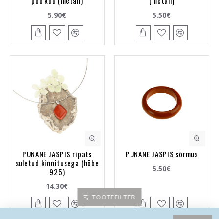
poolkuu (metall)
(metall)
5.90€
5.50€
PUNANE JASPIS ripats
PUNANE JASPIS sõrmus
suletud kinnitusega (hõbe
5.50€
925)
14.30€
TOOTEFILTER