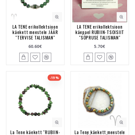
LA TENE erikollektsioon
LA TENE erikollektsioon
käekett meestele JÄÄR
käepael RUBIIN-TSOISIIT
"TERVISE TALISMAN"
"SÕPRUSE TALISMAN"
60.60€
5.70€
-19 %
La Tene käekett "RUBIIN-
La Tene käekett meestele