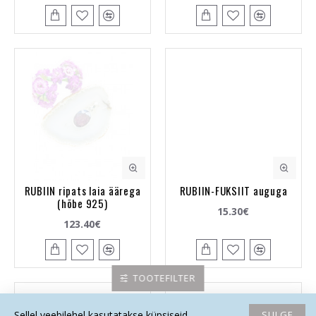
RUBIIN ripats laia äärega
RUBIIN-FUKSIIT auguga
(hõbe 925)
15.30€
123.40€
TOOTEFILTER
SULGE
Sellel veebilehel kasutatakse küpsiseid.