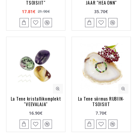
TSOISIIT"
JÄÄR "HEA ÕNN"
17.81€
35.70€
21.90€
La Tene kristallikomplekt
La Tene sõrmus RUBIIN-
"VEEVALAJA"
TSOISIIT
16.90€
7.70€