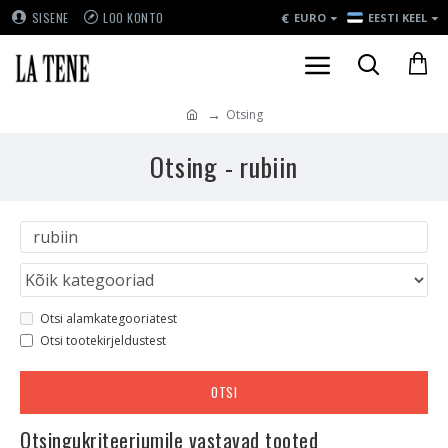
€
SISENE
LOO KONTO
EURO
EESTI KEEL
Otsing
Otsing - rubiin
Otsi alamkategooriatest
Otsi tootekirjeldustest
OTSI
Otsingukriteeriumile vastavad tooted