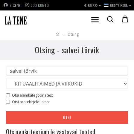
€
SISENE
LOO KONTO
EURO
EESTI KEEL
Otsing
Otsing - salvei tõrvik
Otsi alamkategooriatest
Otsi tootekirjeldustest
OTSI
Otsingukriteeriumile vastavad tooted