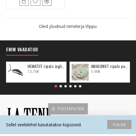
Oled jõudnud nimekirja lõppu.
ENIM VAADATUD
HEMATIIT ripats inglitiib (metall)
AMASONIIT ripats poolkuu (metall)
13.70€
5.90€
TOOTEFILTER
SULGE
Sellel veebilehel kasutatakse küpsiseid.
Avaleht
Soovide nimekiri
Võrdlema
Saada email
Helista
Must Kass OÜ Reg kood: 12677535