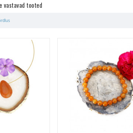
le vastavad tooted
rdlus