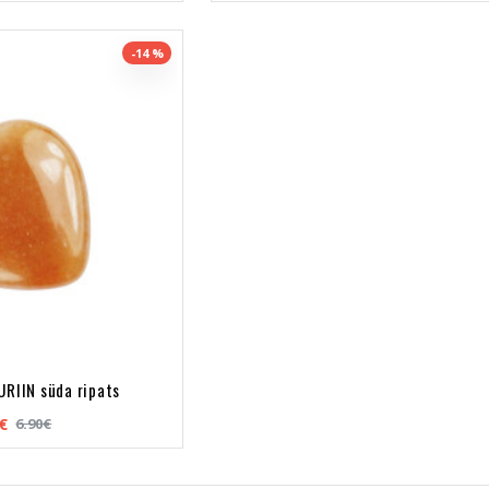
-14 %
RIIN süda ripats
€
6.90€