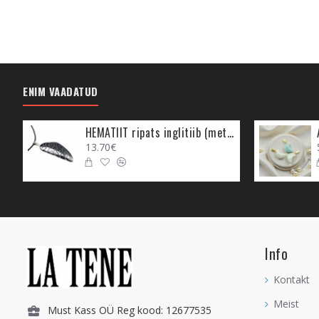
ENIM VAADATUD
HEMATIIT ripats inglitiib (metall)
13.70€
Info
Kontakt
Meist
Must Kass OÜ Reg kood: 12677535