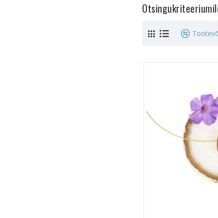
Otsingukriteeriumi
Tootevõ