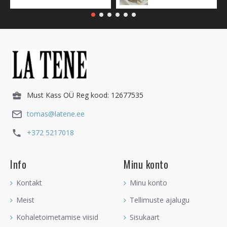
Must Kass OÜ Reg kood: 12677535
tomas@latene.ee
+372 5217018
Info
Minu konto
Kontakt
Minu konto
Meist
Tellimuste ajalugu
Kohaletoimetamise viisid
Sisukaart