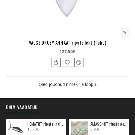
VALGE DRUZY AHHAAT ripats leht (hõbe)
127.50€
Oled jõudnud nimekirja lõppu.
ENIM VAADATUD
HEMATIIT ripats inglitiib (metall)
AMASONIIT ripats poolkuu (metall)
13.70€
5.90€