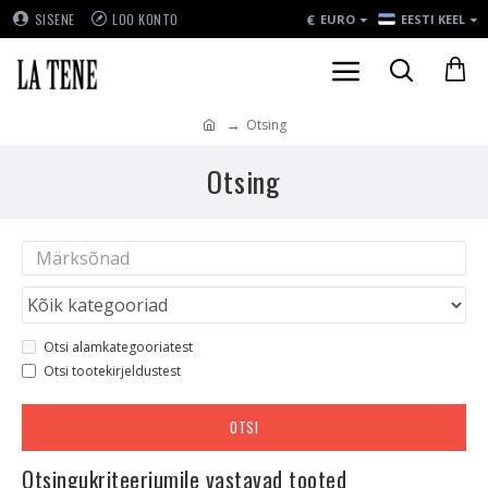
€
SISENE
LOO KONTO
EURO
EESTI KEEL
Otsing
Otsing
Otsi alamkategooriatest
Otsi tootekirjeldustest
OTSI
Otsingukriteeriumile vastavad tooted