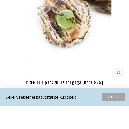
PRENIIT ripats suure rõngaga (hõbe 925)
24.80€
SULGE
Sellel veebilehel kasutatakse küpsiseid.
Avaleht
Soovide nimekiri
Võrdlema
Saada email
Helista