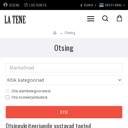
€
SISENE
LOO KONTO
EURO
EESTI KEEL
Otsing
Otsing
Otsi alamkategooriatest
Otsi tootekirjeldustest
OTSI
Otsingukriteeriumile vastavad tooted