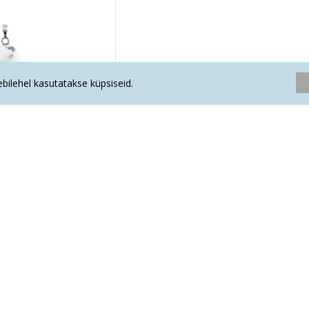
eebilehel kasutatakse küpsiseid.
ts inglitiib (metall)
.60€
Oled jõudnud nimekirja lõppu