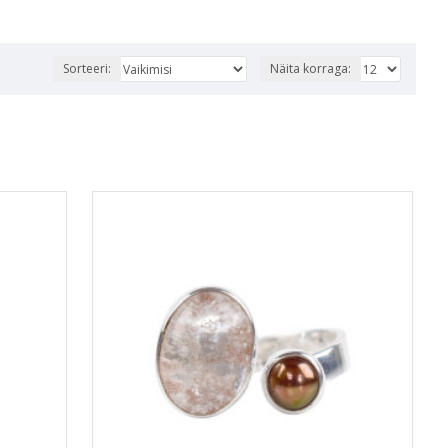
Sorteeri:
Näita korraga: