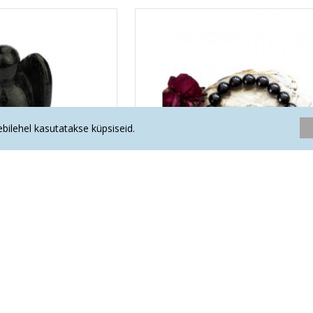
eebilehel kasutatakse küpsiseid.
ALIIN ingel
MUST TURMALIIN käekett (pärl 1
.40€
49.90€