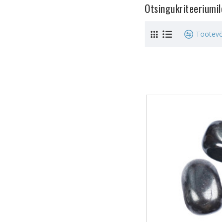
Otsingukriteeriumi
Tootevõ