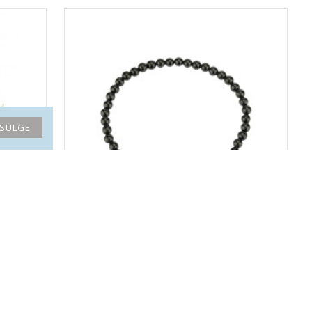
SULGE
0 mm)
MUST TURMALIIN käekett (pärl 4 mm)
22.40€