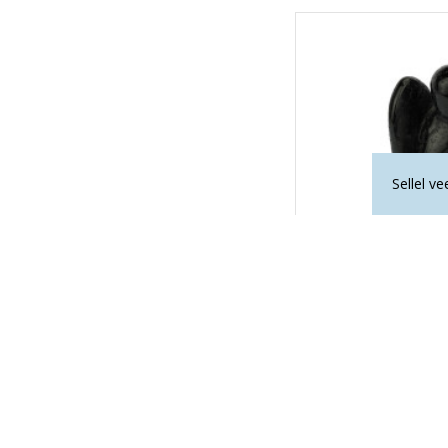
Sellel v
MUST TURM
43