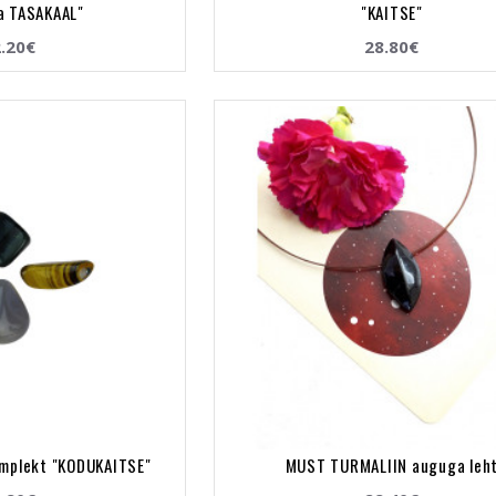
ja TASAKAAL"
"KAITSE"
.20€
28.80€
komplekt "KODUKAITSE"
MUST TURMALIIN auguga leh