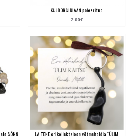
KULDOBSIDIAAN poleeritud
2.00€
tele SÕNN
LA TENE erikollektsioon võtmehoidja "ÜLIM