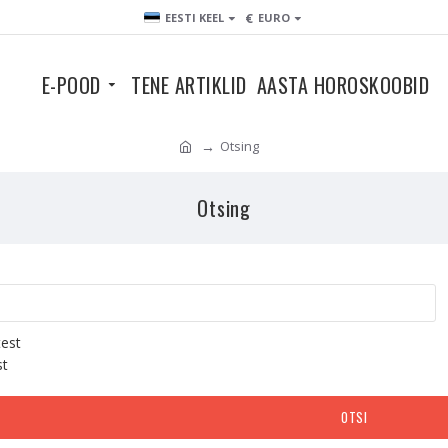
€
EESTI KEEL
EURO
E-POOD
TENE ARTIKLID
AASTA HOROSKOOBID
Otsing
Otsing
test
st
OTSI