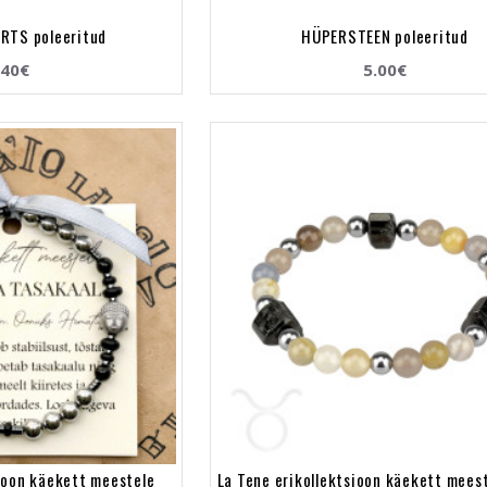
RTS poleeritud
HÜPERSTEEN poleeritud
.40€
5.00€
sioon käekett meestele
La Tene erikollektsioon käekett mees