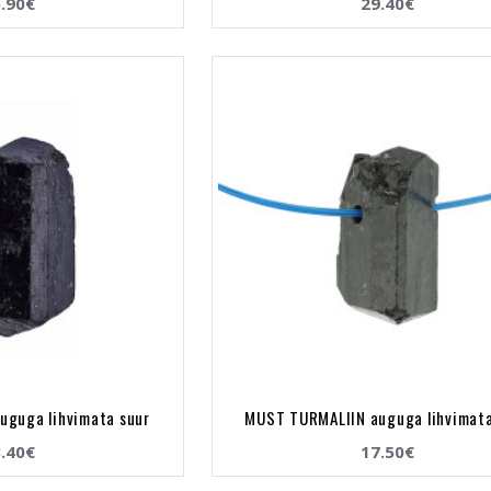
.90€
29.40€
uguga lihvimata suur
MUST TURMALIIN auguga lihvimat
.40€
17.50€