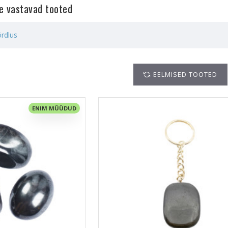
le vastavad tooted
rdlus
EELMISED TOOTED
ENIM MÜÜDUD