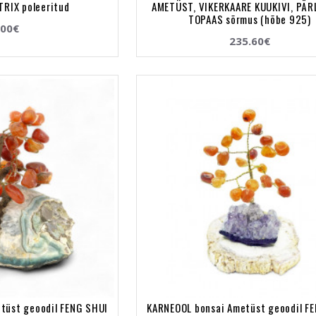
TRIX poleeritud
AMETÜST, VIKERKAARE KUUKIVI, PÄR
TOPAAS sõrmus (hõbe 925)
.00€
235.60€
tüst geoodil FENG SHUI
KARNEOOL bonsai Ametüst geoodil F