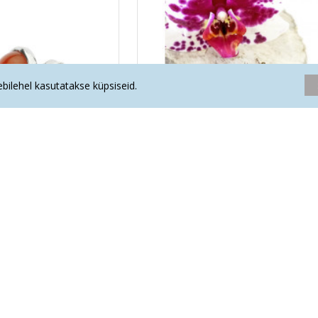
eebilehel kasutatakse küpsiseid.
ad pooltäpp (hõbe 925)
KARNEOOL kõrvarõngad täpp 6 mm (h
.00€
19.20€