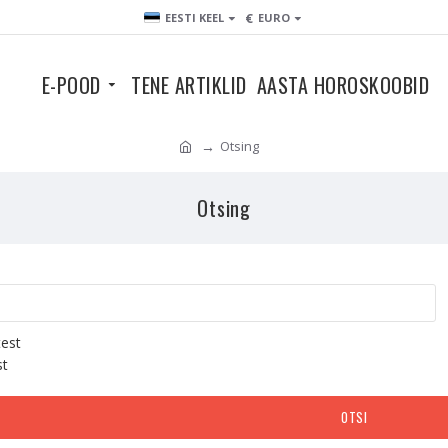
€
EESTI KEEL
EURO
E-POOD
TENE ARTIKLID
AASTA HOROSKOOBID
Otsing
Otsing
test
st
OTSI