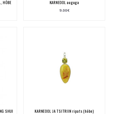
L, HÕBE
KARNEOOL auguga
9.00€
ENG SHUI
KARNEOOL JA TSITRIIN ripats (hõbe)