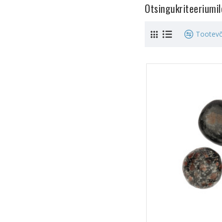
Otsingukriteeriumi
Tootevõ