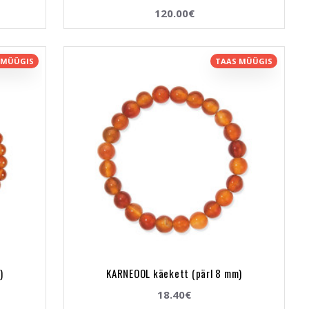
120.00€
 MÜÜGIS
TAAS MÜÜGIS
)
KARNEOOL käekett (pärl 8 mm)
18.40€