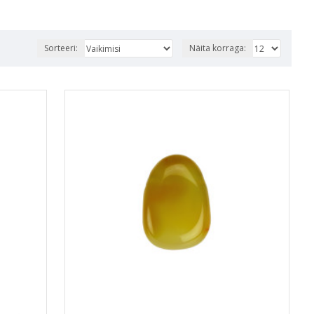
Sorteeri:
Näita korraga: