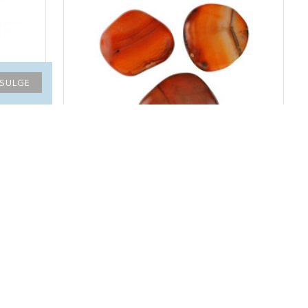
SULGE
õbe 925)
KARNEOOL lapik
4.40€
ENIM MÜÜDUD