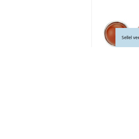
Sellel v
KARNEOOL kõrvarõng
37