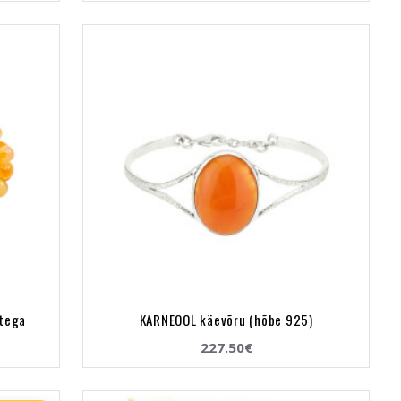
itega
KARNEOOL käevõru (hõbe 925)
227.50€