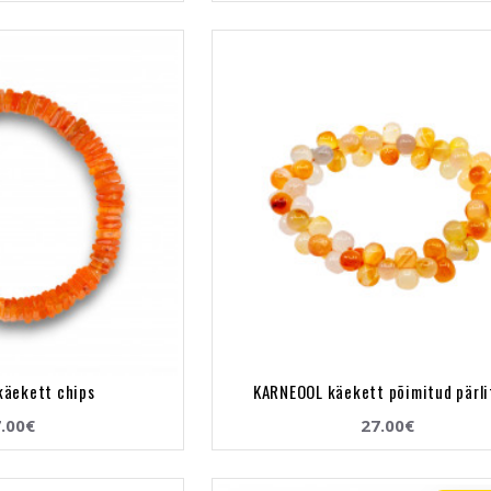
käekett chips
KARNEOOL käekett põimitud pärl
.00€
27.00€