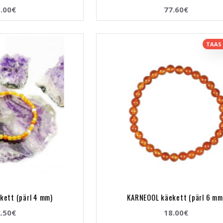
.00€
77.60€
TAAS
kett (pärl 4 mm)
KARNEOOL käekett (pärl 6 mm
.50€
18.00€