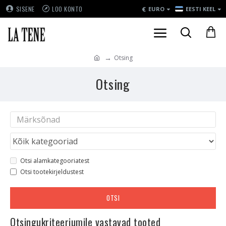
€
SISENE
LOO KONTO
EURO
EESTI KEEL
Otsing
Otsing
Otsi alamkategooriatest
Otsi tootekirjeldustest
OTSI
Otsingukriteeriumile vastavad tooted