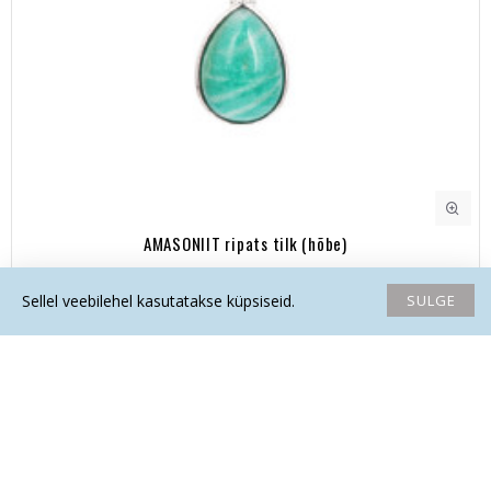
AMASONIIT ripats tilk (hõbe)
75.40€
SULGE
Sellel veebilehel kasutatakse küpsiseid.
Avaleht
Soovide nimekiri
Võrdlema
Saada email
Helista