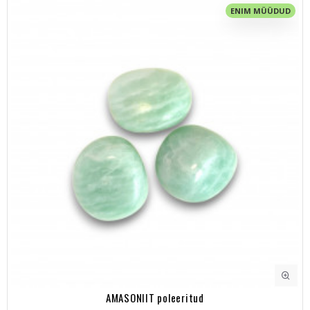
ENIM MÜÜDUD
AMASONIIT poleeritud