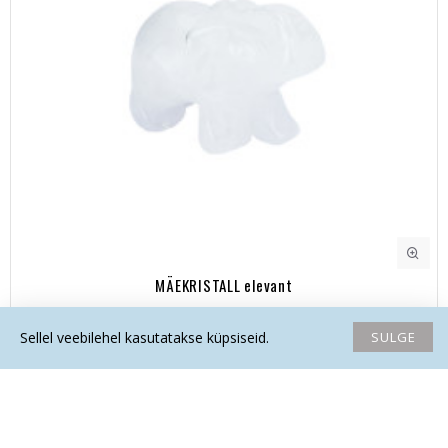
MÄEKRISTALL elevant
43.50€
SULGE
Sellel veebilehel kasutatakse küpsiseid.
Avaleht
Soovide nimekiri
Võrdlema
Saada email
Helista