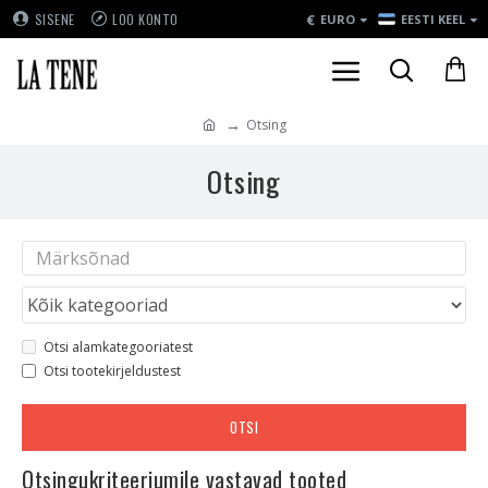
€
SISENE
LOO KONTO
EURO
EESTI KEEL
Otsing
Otsing
Otsi alamkategooriatest
Otsi tootekirjeldustest
OTSI
Otsingukriteeriumile vastavad tooted