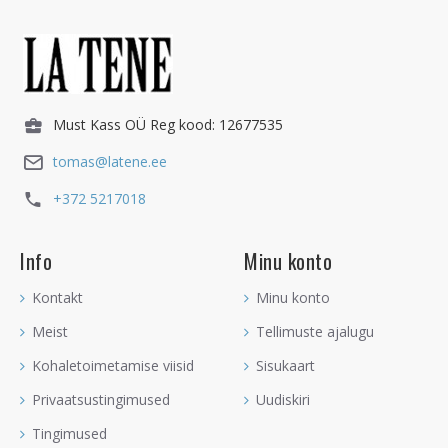
Must Kass OÜ Reg kood: 12677535
tomas@latene.ee
+372 5217018
Info
Minu konto
Kontakt
Minu konto
Meist
Tellimuste ajalugu
Kohaletoimetamise viisid
Sisukaart
Privaatsustingimused
Uudiskiri
Tingimused