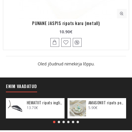
PUNANE JASPIS ripats karu (metall)
10.90€
Oled jõudnud nimekirja lõppu.
ENIM VAADATUD
HEMATIIT ripats inglitiib (metall)
AMASONIIT ripats poolkuu (metall)
13.70€
5.90€