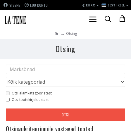
€
SISENE
LOO KONTO
EURO
EESTI KEEL
Otsing
Otsing
Otsi alamkategooriatest
Otsi tootekirjeldustest
OTSI
Otsingukriteeriumile vastavad tooted