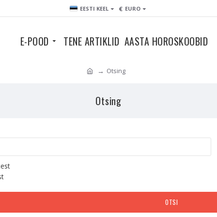
€
EESTI KEEL
EURO
E-POOD
TENE ARTIKLID
AASTA HOROSKOOBID
Otsing
Otsing
test
st
OTSI