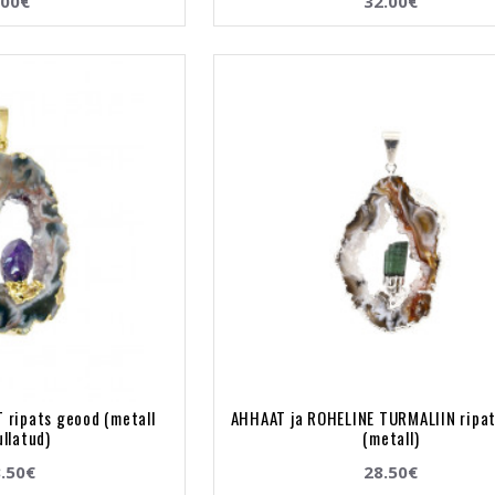
.00€
32.00€
 ripats geood (metall
AHHAAT ja ROHELINE TURMALIIN ripa
ullatud)
(metall)
.50€
28.50€