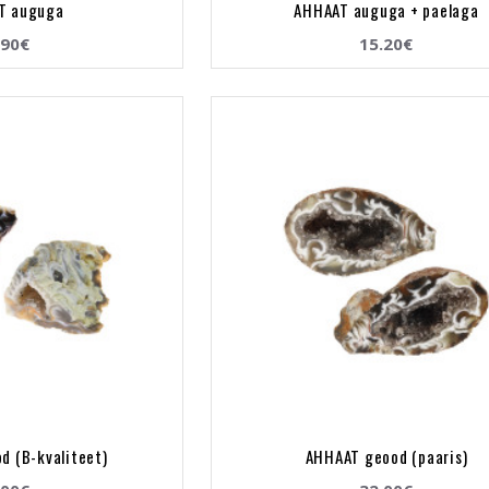
T auguga
AHHAAT auguga + paelaga
.90€
15.20€
d (B-kvaliteet)
AHHAAT geood (paaris)