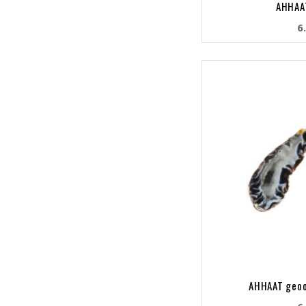
AHHAA
6
AHHAAT geoo