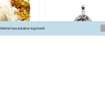
eebilehel kasutatakse küpsiseid.
inglitiib (metall)
AHHAAT ripats ovaalne (metal
.70€
10.90€