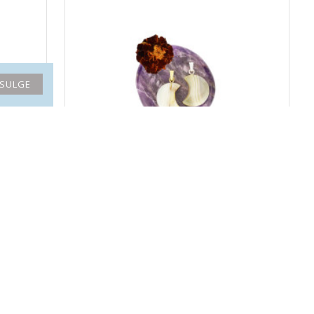
SULGE
l)
AHHAAT ripats poolkuu (metall)
5.90€