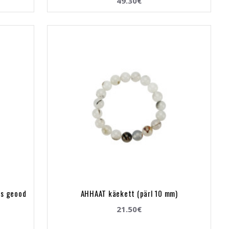
49.30€
ts geood
AHHAAT käekett (pärl 10 mm)
21.50€