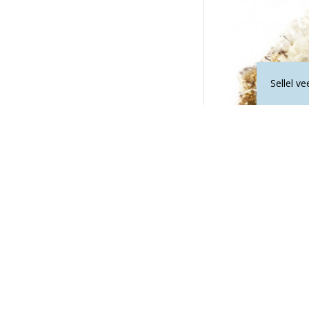
Sellel v
AHHAAT ripats 
13