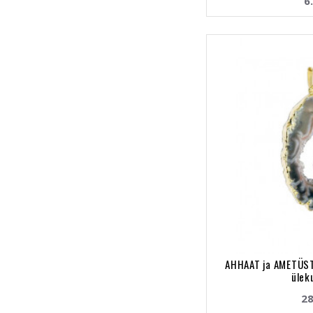
6
AHHAAT ja AMETÜST
ülek
28