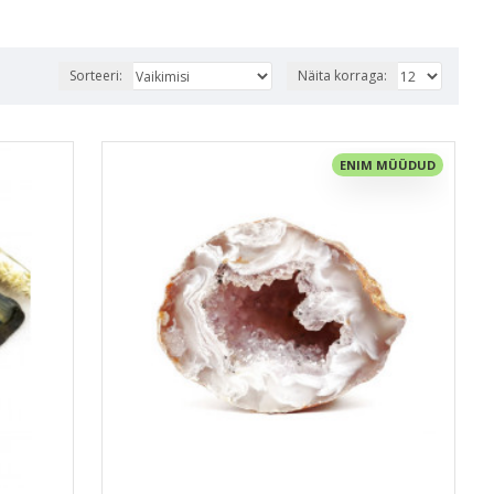
Sorteeri:
Näita korraga:
ENIM MÜÜDUD