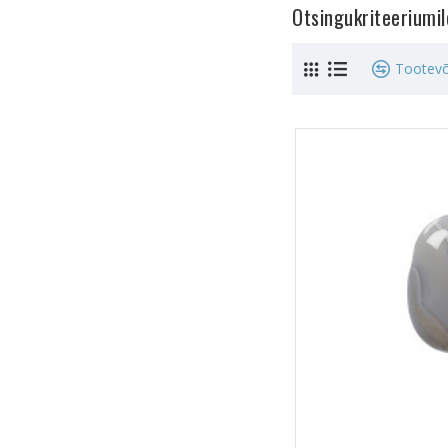
Otsingukriteeriumi
Tootevõ