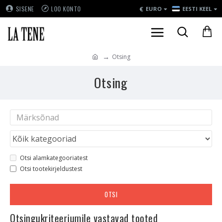
€
SISENE
LOO KONTO
EURO
EESTI KEEL
Otsing
Otsing
Otsi alamkategooriatest
Otsi tootekirjeldustest
OTSI
Otsingukriteeriumile vastavad tooted