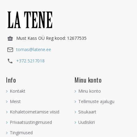
Must Kass OÜ Reg kood: 12677535
tomas@latene.ee
+372 5217018
Info
Minu konto
Kontakt
Minu konto
Meist
Tellimuste ajalugu
Kohaletoimetamise viisid
Sisukaart
Privaatsustingimused
Uudiskiri
Tingimused