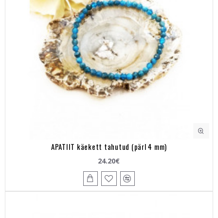
APATIIT käekett tahutud (pärl 4 mm)
24.20€