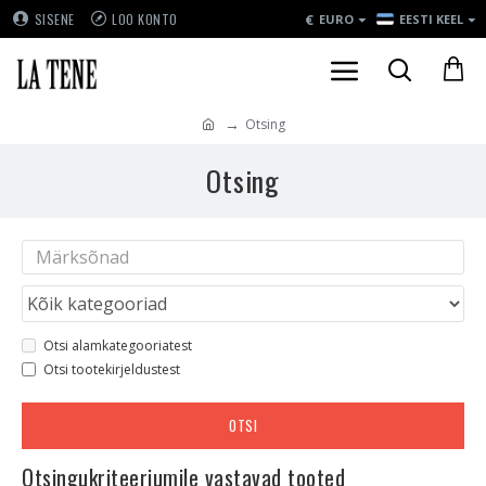
€
SISENE
LOO KONTO
EURO
EESTI KEEL
Otsing
Otsing
Otsi alamkategooriatest
Otsi tootekirjeldustest
OTSI
Otsingukriteeriumile vastavad tooted