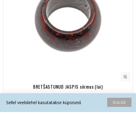
BRETŠASTUNUD JASPIS sõrmus (lai)
12.90€
SULGE
Sellel veebilehel kasutatakse küpsiseid.
Avaleht
Soovide nimekiri
Võrdlema
Saada email
Helista