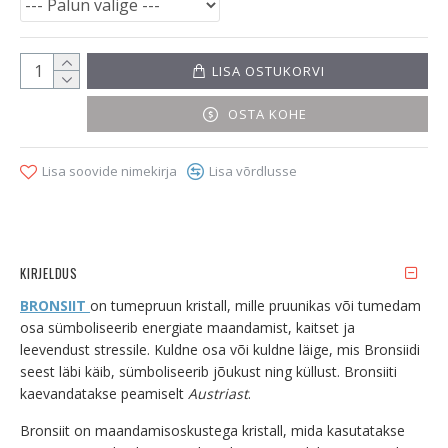
LISA OSTUKORVI
OSTA KOHE
Lisa soovide nimekirja
Lisa võrdlusse
KIRJELDUS
BRONSIIT
on tumepruun kristall, mille pruunikas või tumedam
osa sümboliseerib energiate maandamist, kaitset ja
leevendust stressile. Kuldne osa või kuldne läige, mis Bronsiidi
seest läbi käib, sümboliseerib jõukust ning küllust. Bronsiiti
kaevandatakse peamiselt
Austriast
.
Bronsiit on maandamisoskustega kristall, mida kasutatakse