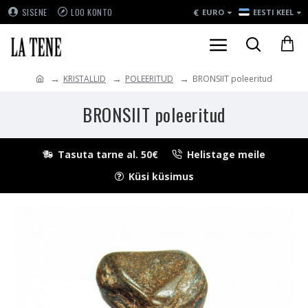
€
SISENE
LOO KONTO
EURO
EESTI KEEL
KRISTALLID
POLEERITUD
BRONSIIT poleeritud
BRONSIIT poleeritud
Tasuta tarne al. 50€
Helistage meile
Küsi küsimus