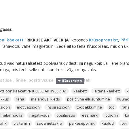
oguses.
ooni käekett
"
RIKKUSE AKTIVEERIJA
" koosneb
Krüsopraasist
,
Pärl
a rahavoolu vahel magnetismi. Seda aitab teha Krüsopraas, mis on ük
tud vaid naturaalsetest poolvääriskividest, nii nagu kõik La Tene brä
miga, mis teeb selle ehte kandmise väga mugavaks.
stuse
-,
õnne
-
positiivsuse
- ja
küllusekristall
.
selt Lõuna-Aafrikast, Tansaaniast, Madagaskarilt ja Brasiiliast. Lisak
ektsioon käekett "RIKKUSE AKTIVEERIJA"
käekett
la tene käekett
k
 USA-s, Poolas ja Austraalias.
rikkus
raha
majanduslik edu
positiivne ellusuhtumine
huumo
sioon
motivatsioon
inspiratsioon
tööpakkumine
töö
rah
 mis koosneb peamiselt silikoondioksiidist. Krüsopraas kuulub
Kalts
liste grupi üks alamliike. Krüsopraasile on omane pruunikas-rohekas
melanhoolia
negatiivsus
positiivsus
eesmärk
lotoõnn
k
asis maalähedust, maisust, tasakaalu ja harmooniat. Rohekas värvus
vähk
c-vitamiin
südametšakra
päikesepõimik
kaalud
lõvi
t. Rohekas värvus tekib selle kristalli sisse Kvartsi ja nikli ühinemise