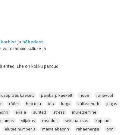
ikarbist
ja
hõbedast
.
s võimsamaid külluse ja
ndi ehted. Ehe on kokku pandud
s nendele riikidele leidub
rüsopraas käekett
pärlikarp käekett
hõbe
rahavool
r
rõõm
hea tuju
ida
kagu
küllusenurk
julgus
aõnn
eriala
suhted
stress
muretsemine
edonide
mineraalide gruppi,
 toon. Pruun värv
atsumus
viljakus
rasedus
seksuaalsus
kopsud
 sümboliseerib Krüsopraasis
elutee number 3
maine ebaõnn
rahaenergia
õnn
l. Väga kaunis on Krüsopraas