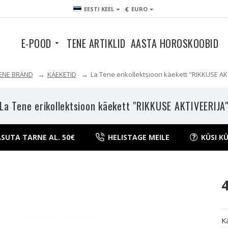
€
EESTI KEEL
EURO
E-POOD
TENE ARTIKLID
AASTA HOROSKOOBID
TENE BRÄND
KÄEKETID
La Tene erikollektsioon käekett "RIKKUSE AK
La Tene erikollektsioon käekett "RIKKUSE AKTIVEERIJA
SUTA TARNE AL. 50€
HELISTAGE MEILE
KÜSI K
K