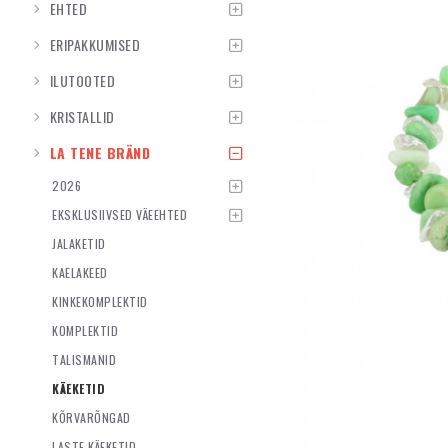
EHTED
ERIPAKKUMISED
ILUTOOTED
KRISTALLID
LA TENE BRÄND
2026
EKSKLUSIIVSED VÄEEHTED
JALAKETID
KAELAKEED
KINKEKOMPLEKTID
KOMPLEKTID
TALISMANID
KÄEKETID
KÕRVARÕNGAD
LASTE KÄEKETID