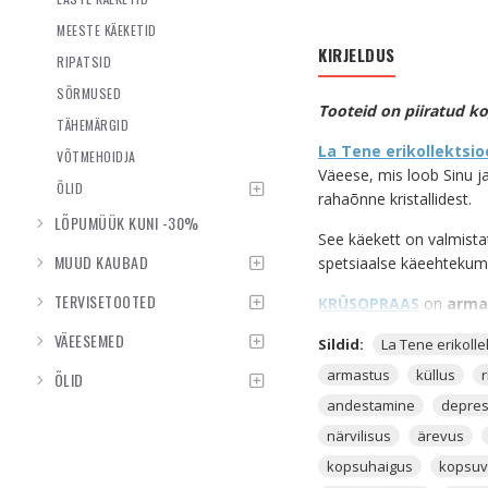
MEESTE KÄEKETID
KIRJELDUS
RIPATSID
SÕRMUSED
Tooteid on piiratud k
TÄHEMÄRGID
La Tene erikollektsi
VÕTMEHOIDJA
Väeese, mis loob Sinu j
ÕLID
rahaõnne kristallidest.
LÕPUMÜÜK KUNI -30%
See käekett on valmista
MUUD KAUBAD
spetsiaalse käeehtekum
TERVISETOOTED
KRÜSOPRAAS
on
arma
VÄEESEMED
Krüsopraas pärineb peami
Sildid:
La Tene erikoll
Krüsopraasi maapõues ka
armastus
küllus
ÕLID
andestamine
depres
Krüsopraas on mineraal,
mis on omakorda Kvartsi
närvilisus
ärevus
sümboliseerib Krüsopra
kopsuhaigus
kopsu
õnne, küllust ja armastus