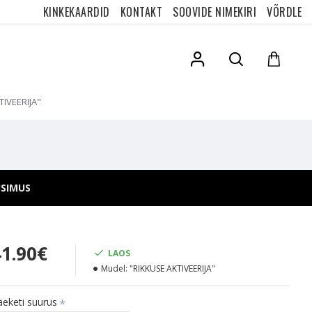
KINKEKAARDID
KONTAKT
SOOVIDE NIMEKIRI
VÕRDLE
TIVEERIJA"
"
ÜSIMUS
41.90€
LAOS
Mudel:
"RIKKUSE AKTIVEERIJA"
äeketi suurus