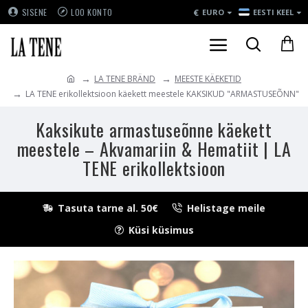
€
SISENE
LOO KONTO
EURO
EESTI KEEL
LA TENE BRÄND
MEESTE KÄEKETID
LA TENE erikollektsioon käekett meestele KAKSIKUD "ARMASTUSEÕNN"
Kaksikute armastuseõnne käekett
meestele – Akvamariin & Hematiit | LA
TENE erikollektsioon
Tasuta tarne al. 50€
Helistage meile
Küsi küsimus