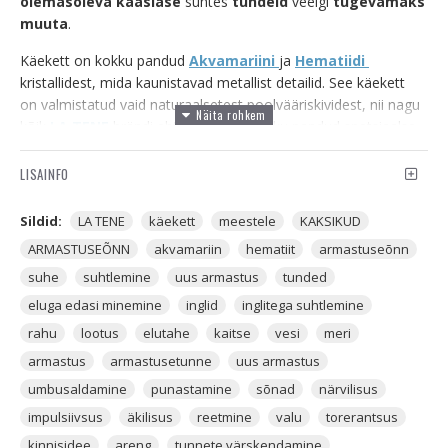
olemasoleva kaaslase
suhtes
tundeid
veelgi
tugevamaks
muuta
.
Käekett on kokku pandud
Akvamariini
ja
Hematiidi
kristallidest, mida kaunistavad metallist detailid. See käekett
on valmistatud vaid naturaalsetest poolvääriskividest, nii nagu
kõik
LA TENE
brändi ehted. Ehe on kokku pandud spetsiaalse
käeehtekummiga, mis teeb selle ehte kandmise väga
mugavaks.
LISAINFO
AKVAMARIIN
tervendab hinge
ja on suurepärane valik, kui
Sildid:
LA TENE
käekett
meestele
KAKSIKUD
otsid kristalli, mis
viiks
Sinu
hinge
ARMASTUSEÕNN
akvamariin
hematiit
armastuseõnn
tasakaalu
ja
harmooniasse
.
suhe
suhtlemine
uus armastus
tunded
Akvamariin on väga kauni väljanägemisega kristall, sellele on
eluga edasi minemine
inglid
inglitega suhtlemine
iseloomulikuks helesinine kuni heleroheline toon. Akvamariin
on oma nime saanud ladina keelest ja see
rahu
lootus
elutahe
kaitse
vesi
meri
tähendab
"merevett"
. Akvamariin võib olla ka kohati läbipaistev
armastus
armastusetunne
uus armastus
ja väga õrna värvusega. Akvamariini peamisteks leiupaikadeks
umbusaldamine
punastamine
sõnad
närvilisus
ja kaevanduskohtadeks on
Mehhiko, Brasiilia, India, Keenia,
impulsiivsus
äkilisus
reetmine
valu
torerantsus
Pakistan
ja
Afganistaan
.
kinnisidee
areng
tunnete värskendamine