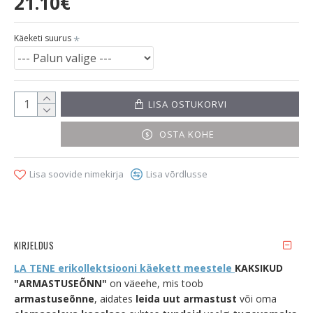
21.10€
Käeketi suurus
LISA OSTUKORVI
OSTA KOHE
Lisa soovide nimekirja
Lisa võrdlusse
KIRJELDUS
LA TENE
erikollektsiooni käekett
meestele
KAKSIKUD
"ARMASTUSEÕNN"
on väeehe, mis toob
armastuseõnne
, aidates
leida uut armastust
või oma