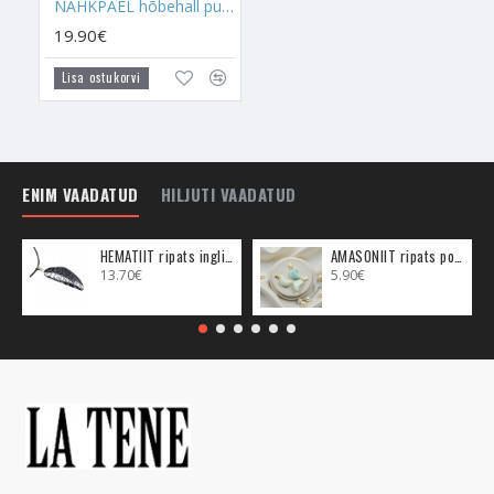
NAHKPAEL hõbehall punutud
19.90€
Lisa ostukorvi
ENIM VAADATUD
HILJUTI VAADATUD
HEMATIIT ripats inglitiib (metall)
AMASONIIT ripats poolkuu (metall)
13.70€
5.90€