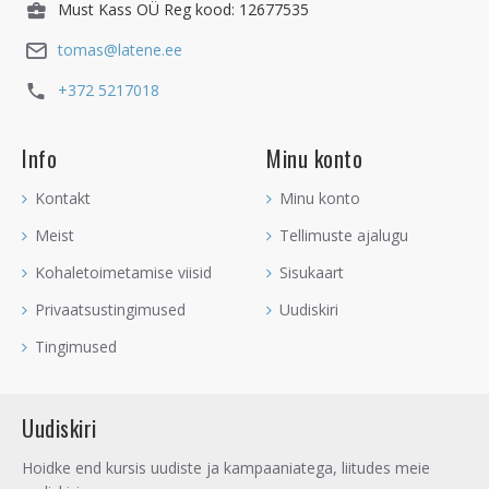
Must Kass OÜ Reg kood: 12677535
tomas@latene.ee
+372 5217018
Info
Minu konto
Kontakt
Minu konto
Meist
Tellimuste ajalugu
Kohaletoimetamise viisid
Sisukaart
Privaatsustingimused
Uudiskiri
Tingimused
Uudiskiri
Hoidke end kursis uudiste ja kampaaniatega, liitudes meie