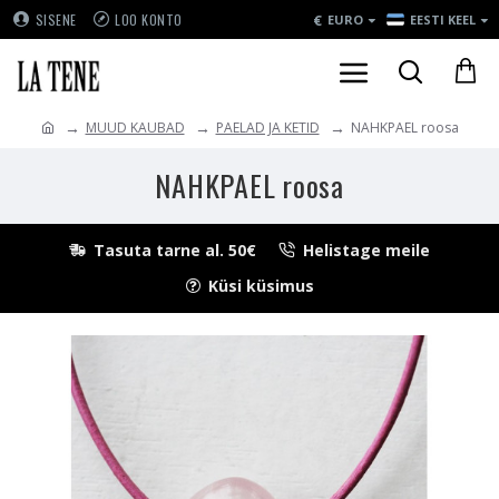
€
SISENE
LOO KONTO
EURO
EESTI KEEL
MUUD KAUBAD
PAELAD JA KETID
NAHKPAEL roosa
NAHKPAEL roosa
Tasuta tarne al. 50€
Helistage meile
Küsi küsimus