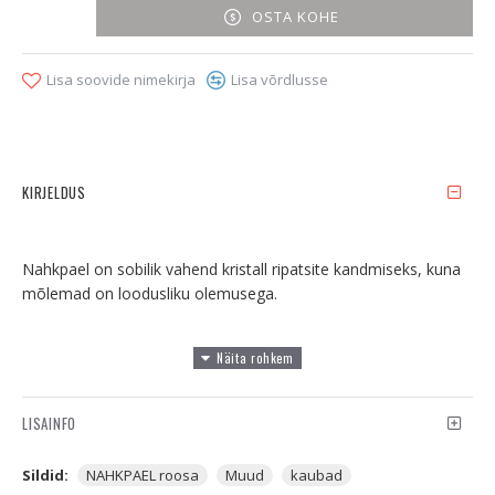
OSTA KOHE
Lisa soovide nimekirja
Lisa võrdlusse
KIRJELDUS
Nahkpael on sobilik vahend kristall ripatsite kandmiseks, kuna
mõlemad on loodusliku olemusega.
LISAINFO
Sildid:
NAHKPAEL roosa
Muud
kaubad