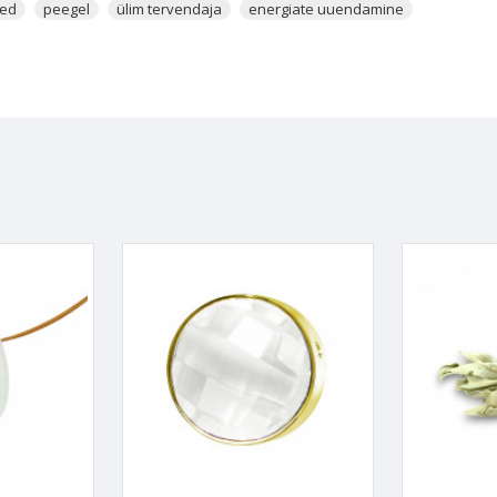
red
peegel
ülim tervendaja
energiate uuendamine
ustekitajaid, mida sa võid endale teadmata sisse hingata. Salveid on 
aid. Ka sina saad Salveid põletades teha viiruste vastast ennetusritua
astada kristallidesse kinni jäänud negatiivse energia, mille need on sa
 Kristallid koguvad endasse ka ebaõnne, mis ei lase õnnel eksisteerida j
istallis oleva negatiivse energia ja kustutab selle. Seejärel jääb kristall
le olen konkreetse kristalli kohta kirja pannud.
ja ja sellest valmistatud rituaalitõrvikut tasub regulaarselt koduseinte v
endada energiaid. Salvei puhastab absoluutselt kõik energiad kiirelt ja
uhastamiseks, et vabastada nendest negatiivset energiat, mis peegeld
lt korra kuus kogu oma kodu ja kõik kristallid Salveiga ära puhastada
ukamalt kristallid sinuga töötavad.
õletamine aitab hetkega hajutada selle läheduses olevaid kahjulikke ener
u lähedal, siis saab kogu sinu Auraväli puhastatud.
ada ajal, mil tunned, et sinu elus on kaos, sinus on palju segadust, s
n suur ja stressirohkeid olukordi tekib üha rohkem. Salvei aitab pidu