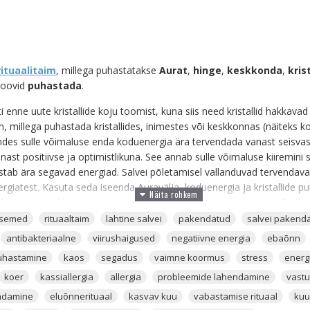
rituaalitaim
, millega puhastatakse
Aurat
,
hinge
,
keskkonda
,
kris
 soovid
puhastada
.
ti enne uute kristallide koju toomist, kuna siis need kristallid hakkava
im, millega puhastada kristallides, inimestes või keskkonnas (näiteks ko
ndes sulle võimaluse enda koduenergia ära tervendada vanast seisvas
nnast positiivse ja optimistlikuna. See annab sulle võimaluse kiiremin
tab ära segavad energiad. Salvei põletamisel vallanduvad tervendavad
rgiatest. Kasuta seda iseenda Auravälja, koduenergia ja kristallide p
 kui sa soovid lahti saada muremõtetest, stressist, unehäirest või üks
ei on ennekõike taim, millega eemale tõrjuda halbu hingesid ja energi
semed
rituaaltaim
lahtine salvei
pakendatud
salvei pakend
antibakteriaalne
viirushaigused
negatiivne energia
ebaõnn
 erinevate rituaalitõrvikute koostamisel ühel konkreetsel põhjusel - se
puhastamine
kaos
segadus
vaimne koormus
stress
energ
Salvei puhastab ära kogu negatiivse energia, lastes teistel taimedel 
koer
kassiallergia
allergia
probleemide lahendamine
vast
damine
eluõnnerituaal
kasvav kuu
vabastamise rituaal
kuu
 ja antibakteriaalse toimega ning seetõttu on seda koduseinte vahel vä