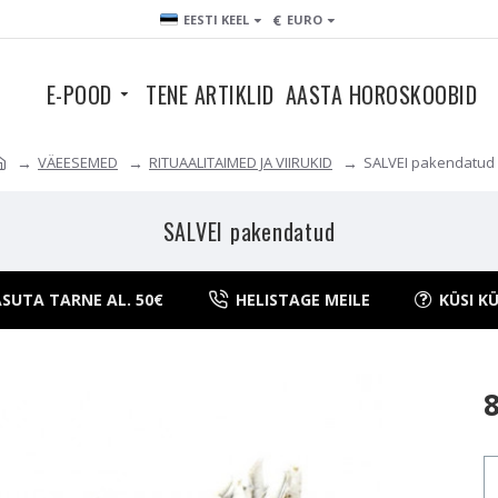
€
EESTI KEEL
EURO
E-POOD
TENE ARTIKLID
AASTA HOROSKOOBID
VÄEESEMED
RITUAALITAIMED JA VIIRUKID
SALVEI pakendatud
SALVEI pakendatud
SUTA TARNE AL. 50€
HELISTAGE MEILE
KÜSI K