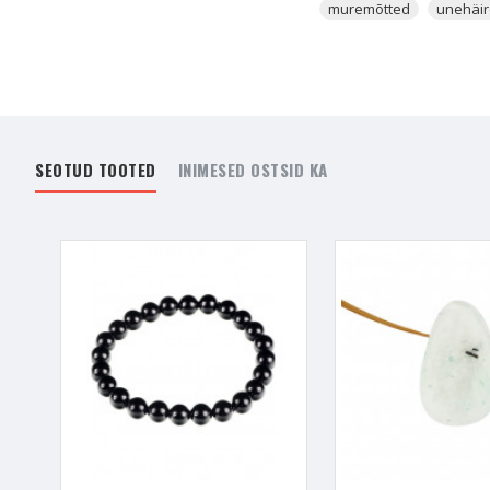
muremõtted
unehäi
puhastab koduõhust haig
kasutatud tuhandeid aast
- Salveisuits suudab puh
kaitsnud ja ära hoidnud.
puhastada. Salvei avab kr
energia ehk kõik see, mil
SEOTUD TOOTED
INIMESED OSTSID KA
- Salvei on ülim tervenda
sa tunned, et on vaja uu
kasutada ka
peeglite
p
- On väga oluline vähema
siis seda paremini ja ed
- Salvei rituaalitaime p
lõhna ja oled selle suits
- Soovitan Salveid põlet
hästi, vaimne koormus o
suurenemist ja levimist.