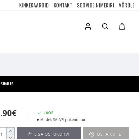
KINKEKAARDID
KONTAKT
SOOVIDE NIMEKIRI
VÕRDLE
ÜSIMUS
8.90€
LAOS
Mudel:
SALVEI pakendatud
LISA OSTUKORVI
OSTA KOHE