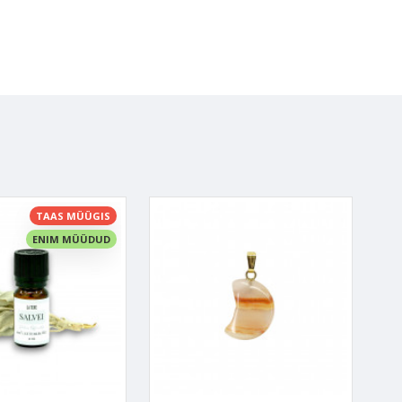
viirushaigustega võitlemisel
ali.
lvestanud siis, kui on midagi
a sellepärast tulebki kristalle
i alles vaid selle loomulik
ahel kasutada. Eriti siis, kui
 efektiivselt ära. Soovitan seda
avad sulle tagasi.
TAAS MÜÜGIS
. Kui teed seda tihedamalt,
ENIM MÜÜDUD
giaid. Kui sa ise naudid Salvei
a ei tunne end emotsionaalselt
rdada säärase energia