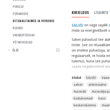
PENDLID
KIRJELDUS
LISAINFO
PÜRAMIIDID
RITUAALITAIMED JA VIIRUKID
SALVEI
on väga vajalik
RUUNID
mida sa energeetiliselt
UNENÄOPÜÜDJAD
Salvei puhastust tee ala
VÕTMEHOIDJAD
tööle. See on rituaalita
ÕLID
on imeline puhastaja, a
regulaarselt, et hoida e
tulemus, kuna see puhas
saada negatiivsetest ene
tee iseenda Auraväljale,
vaimsest energiast. Salv
Sildid:
SALVEI
Väee
salvei
antiviraalne
Salvei taime kasutatakse
Auraväli
Auravälja 
aktiivsemalt tegutseda. 
koduloomad
kass
SALVEI RITUAALITAIM
keskendumine
maan
- Salvei on antiviraalse