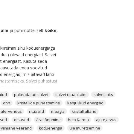
talle
ja põhimõtteliselt
kõike
,
d kiiremini sinu koduenergiaga
dus) olevaid energiaid. Salvei
t energiast. Kasuta seda
i saavutada enda soovitud
 energiad, mis aitavad lahti
uhastamiseks. Salvei puhastust
kõik millisest segavast
at.
atud
pakendatud salvei
salvei rituaaltaim
salveisuits
õnn
kristallide puhastamine
kahjulikud energiad
e aitab teistel taimedel
iatervendus
rituaalid
maagia
kristallialtarid
enda maagiat teha.
used
otsused
ärasõnumine
halb Karma
ajutegevus
 viimane veerand
koduenergia
üle muretsemine
ga kasulik põletada. See