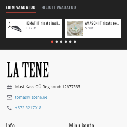
ENIM VAADATUD
HILJUTI VAADATUD
HEMATIIT ripats inglitiib (metall)
AMASONIIT ripats poolkuu (metall)
13.70€
5.90€
Must Kass OÜ Reg kood: 12677535
tomas@latene.ee
+372 5217018
Info
Minu konto