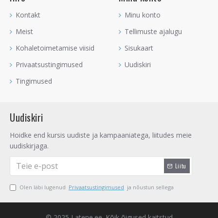
Kontakt
Minu konto
Meist
Tellimuste ajalugu
Kohaletoimetamise viisid
Sisukaart
Privaatsustingimused
Uudiskiri
Tingimused
Uudiskiri
Hoidke end kursis uudiste ja kampaaniatega, liitudes meie
uudiskirjaga.
Liitu
Olen läbi lugenud
Privaatsustingimused
ja nõustun sellega
© 2025 Latene.ee. Kõik õigused kaitstud