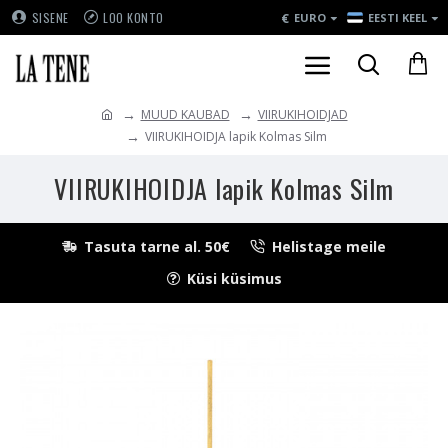
€
SISENE
LOO KONTO
EURO
EESTI KEEL
MUUD KAUBAD
VIIRUKIHOIDJAD
VIIRUKIHOIDJA lapik Kolmas Silm
VIIRUKIHOIDJA lapik Kolmas Silm
Tasuta tarne al. 50€
Helistage meile
Küsi küsimus