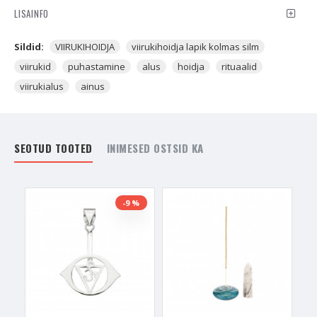
spirituaalsed energiad, mis tervendavad sind ja seda
LISAINFO
keskkonda, kus viirukit põletatakse. Viirukite põletamine peab
kindlasti olema ohutu ja selle ohutuse tagavadki viirukialused.
Sildid:
VIIRUKIHOIDJA
viirukihoidja lapik kolmas silm
Kindlasti alati põleta viirukit sellele mõeldud aluse peal.
viirukid
puhastamine
alus
hoidja
rituaalid
Viiruki tööle aktiveerimiseks aseta selle ots tikust saadud
viirukialus
ainus
tuleleegi sisse. Lase viirukil leek üles võtta ja seejärel raputa
see kustu. Seejärel hakkab viiruk suitsema ja oma tööd
tegema. Sellisel kujul jäta viiruk viirukialuse peale suitsema
täpselt sellele kohale või tuppa, kus sa seda soovid hoida.
SEOTUD TOOTED
INIMESED OSTSID KA
Kindlasti ei tohiks olla väikesel lapsel põlevale viirukile
juurdepääs. Viiruki suitsev osa on kuum ja see võib kogemata
last kõrvetada.
-9 %
Viirukialuse peale saad lisaks viirukile panna ka
kristalle
, et
need saaksid viirukisuitsu käes puhastuda ja oma
energiakanaleid aktiveerida. Viiruk aitab vabaneda sinna
kogunenud negatiivsest energiast. Kui kristallid on sinu
majapidamises, siis need töötlevad sinu kodu või ka sinu enda
energialaineid, võttes välja negatiivsus ning asendades see
positiivsusega. Negatiivne energia aga jääb kristallide sisse