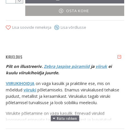
OSTA KOHE
Lisa soovide nimekirja
Lisa võrdlusse
KIRJELDUS
Pilt on illustreeriv.
Zebra Jaspise püramiid
ja
viiruk
ei
kuulu viirukihoidja juurde.
VIIRUKIHOIDJA
on väga kasulik ja praktiline ese, mis on
mõeldud
viiruki
põletamiseks. Enamus viirukialused tehakse
puidust, metallist ja keraamikast. Viirukialus tagab viiruki
põletamisel turvalisuse ja loob sobiliku meeleolu.
Viirukite põletamine on väga kasulik. Erinevad viirukid
koosnevad erinevate taimede essentsidest ja kuivatatud
purudest. Viirukite põletamisel vallanduvad nende taimede