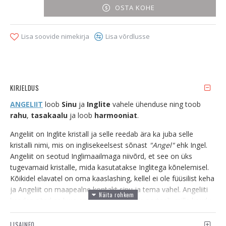
OSTA KOHE
Lisa soovide nimekirja
Lisa võrdlusse
KIRJELDUS
ANGELIIT
loob
Sinu
ja
Inglite
vahele ühenduse ning toob
rahu
,
tasakaalu
ja loob
harmooniat
.
Angeliit on Inglite kristall ja selle reedab ära ka juba selle
kristalli nimi, mis on inglisekeelsest sõnast
"Angel"
ehk Ingel.
Angeliit on seotud Inglimaailmaga niivõrd, et see on üks
tugevamaid kristalle, mida kasutatakse Inglitega kõnelemisel.
Kõikidel elavatel on oma kaaslashing, kellel ei ole füüsilist keha
ja Angeliit on maapealne kontakt sinu ja tema vahel. Angeliiti
kandes aitad sa luua enda isiklikule Inglile portaali, mille kaudu
on tal lihtne sind kätte saada ja kõnetada. Piisab juba sellest,
et Angeliidi kristallid sind ümbritsevad, et Inglid saaksid
LISAINFO