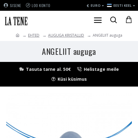
€
SISENE
LOO KONTO
EURO
EESTI KEEL
EHTED
AUGUGA KRISTALLID
ANGELIIT auguga
ANGELIIT auguga
Tasuta tarne al. 50€
Helistage meile
Küsi küsimus