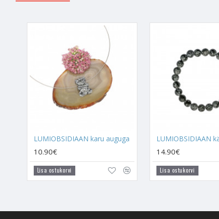
Lumiobsidiaan aitab sin
kehas end hästi tunda. 
negatiivne mõte, tervend
lõpuks sinu kõik pessimi
kasulik, kui ollakse sell
Lumiobsidiaan on väga ka
ise valesti teed, et te
olema aus enda vastu. Lu
pruugi täna teada, mis o
LUMIOBSIDIAAN karu auguga
SÜDAME SÜMBOLIL
on 
omadused. Südame kuju s
10.90€
14.90€
Nõiad kasutavad südame
Lisa ostukorvi
Lisa ostukorvi
SÜDA JA LUMIOBSIDIA
- Aitab nendel lastel tu
käitumist. See aitab nei