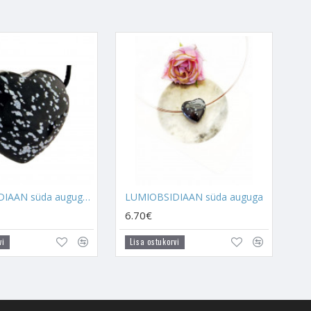
kamaks muutuda ja sul iseenda
ada. Kui sinul tekib
ntaktis, siis see suudab
n on kindlasti igale inimesele
ikkuvad.
itab sul mõista seda, mida sa
uses muudatusi tegema ja
ulase ellu saabumist. Sa ei
augele tulevikku lükkad.
LUMIOBSIDIAAN süda auguga (suur)
LUMIOBSIDIAAN süda auguga
sellel kristallil teatud
selikkust ja külgetõmmet.
6.70€
se ligi tõmbamiseks.
vi
Lisa ostukorvi
kes ei kannata ebaõiglast
ge võtta, et see neile endale