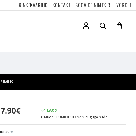
KINKEKAARDID
KONTAKT
SOOVIDE NIMEKIRI
VÕRDLE
ÜSIMUS
17.90€
LAOS
Mudel:
LUMIOBSIDIAAN auguga süda
uurus