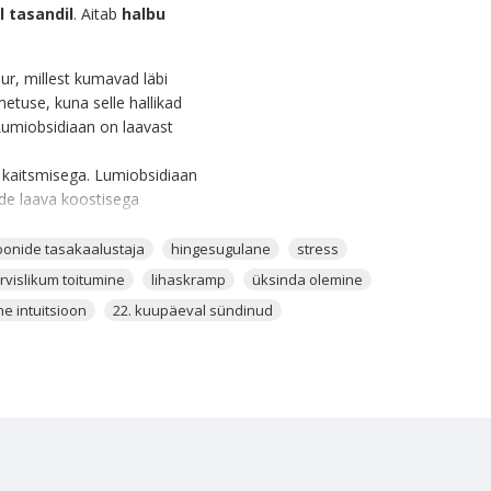
l tasandil
. Aitab
halbu
ur, millest kumavad läbi
etuse, kuna selle hallikad
 Lumiobsidiaan on laavast
 kaitsmisega. Lumiobsidiaan
kide laava koostisega
oonide tasakaalustaja
hingesugulane
stress
llest teadlik, et Kuu faasidel
rvislikum toitumine
lihaskramp
üksinda olemine
ti, oled ärritunud, sinu uni on
e intuitsioon
22. kuupäeval sündinud
Lumiobsidiaan aitab kaitsta
ja mõjutus sind aitab ning,
vadel enda lähedal.
itsekilbi ümber luua.
eomadused. Kui sa
evaks, aidates sind kaitsta