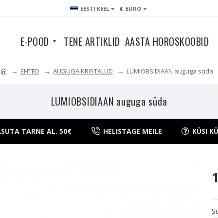
€
EESTI KEEL
EURO
E-POOD
TENE ARTIKLID
AASTA HOROSKOOBID
EHTED
AUGUGA KRISTALLID
LUMIOBSIDIAAN auguga süda
LUMIOBSIDIAAN auguga süda
SUTA TARNE AL. 50€
HELISTAGE MEILE
KÜSI K
S