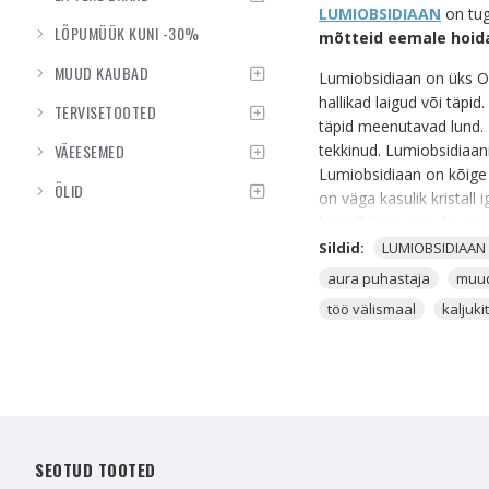
LUMIOBSIDIAAN
on tu
LÕPUMÜÜK KUNI -30%
mõtteid eemale hoi
MUUD KAUBAD
Lumiobsidiaan on üks Obs
hallikad laigud või täp
TERVISETOOTED
täpid meenutavad lund. 
VÄEESEMED
tekkinud. Lumiobsidiaan
Lumiobsidiaan on kõige
ÕLID
on väga kasulik kristall
kristallidega, need omavad
Sildid:
LUMIOBSIDIAAN
Lumiobsidiaan on kristal
aura puhastaja
muu
üleüldse omavad sinu üle
töö välismaal
kaljuki
segatud või oled tavapä
Täiskuu nende energiate e
milline mitte. Lumiobsidi
Lumiobsidiaanil on olema
Lumiobsidiaan pärineb 
Lumiobsidiaani kaasas ka
SEOTUD TOOTED
vaimsel ja füüsilisel tasa