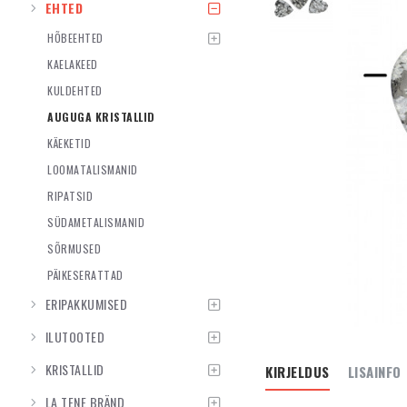
EHTED
HÕBEEHTED
KAELAKEED
KULDEHTED
AUGUGA KRISTALLID
KÄEKETID
LOOMATALISMANID
RIPATSID
SÜDAMETALISMANID
SÕRMUSED
PÄIKESERATTAD
ERIPAKKUMISED
ILUTOOTED
KRISTALLID
KIRJELDUS
LISAINFO
LA TENE BRÄND