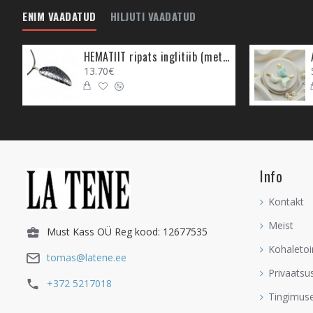
kurnav oleks. Aitab maai
ENIM VAADATUD
HILJUTI VAADATUD
- Tugevdab südamenärve, 
HEMATIIT ripats inglitiib (metall)
- Aitab üle saada emotsi
13.70€
- Aitab andestada inime
jaoks, keda on armastatu
- Lumiobsidiaani süda p
toitumine, vähene liikum
võitlema hakata.
Info
Kontakt
Lumiobsidiaani
kandm
Meist
Must Kass OÜ Reg kood: 12677535
- Lumiobsidiaan on Aura
see ongi tema kõige esi
Kohaletoi
tomas@latene.ee
energia Aurast, eemalda
Privaatsu
energiaid sinu abistami
+372 5217018
Tingimus
- Lumiobsidiaan leevenda