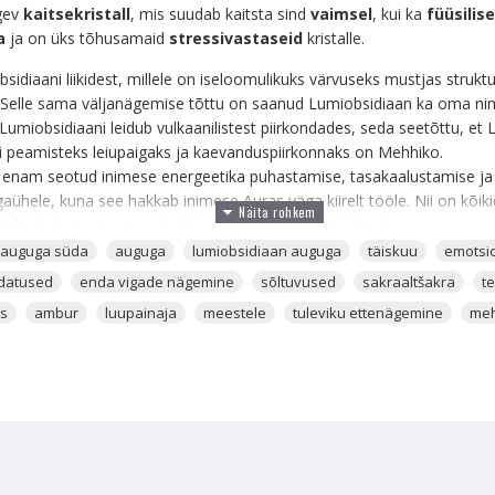
gev
kaitsekristall
, mis suudab kaitsta sind
vaimsel
, kui ka
füüsilise
da
ja on üks tõhusamaid
stressivastaseid
kristalle.
idiaani liikidest, millele on iseloomulikuks värvuseks mustjas struktu
id. Selle sama väljanägemise tõttu on saanud Lumiobsidiaan ka oma nim
Lumiobsidiaani leidub vulkaanilistest piirkondades, seda seetõttu, et
i peamisteks leiupaigaks ja kaevanduspiirkonnaks on Mehhiko.
 enam seotud inimese energeetika puhastamise, tasakaalustamise ja
 igaühele, kuna see hakkab inimese Auras väga kiirelt tööle. Nii on kõi
 tuleelementi, mis aitab kiirelt sellel kristallil tööd teha.
 auguga süda
auguga
lumiobsidiaan auguga
täiskuu
emotsi
l, mis kaitseb sind
Täiskuu
ärevaks tegeva energia eest. Kui sa oled se
datused
enda vigade nägemine
sõltuvused
sakraaltšakra
te
 väga tugevat mõjutust ja sa tunned Täiskuu ajal end tihtipeale halvas
ts
ambur
luupainaja
meestele
tuleviku ettenägemine
meh
rasest impulsiivsem, siis Lumiobsidiaan on sulle väga suureks toeks. 
est, mis sulle õnne ei too, aidates ära filtreerida selle, milline vägi 
aani hoia kindlasti Täiskuu ajal, sellele eelnevatel või järgnevatel päe
s vägi, mis suudab selle ümber eksisteerivatele energiatele tugeva ka
Laavast, mis tähendab seda, et selles on olemas väga tugevad kaits
nnad näiteks ehtena, siis see kristall muudab sinu Auravälja väga tug
ndil.