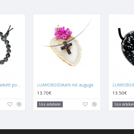
u emotsioone kontrolli all hoida, aitab su emotsionaalselt tasakaalu
Lumiobsidiaan suudab sinu sees olevad negatiivsed mõtted ära tervend
ab Lumiobsidiaan selle kohe ära. Kui see kristall on sinuga pidevas ko
stlikud ja sind ennast kurvaks muutvad mõtted ära võtta. Lumiobsidiaa
ises perioodis, kus tuju ei ole alati kõige positiivsem ja mõtted on tujur
sulikuks kristalliks
Hingesugulase
leidmisel. See on kristall, mis a
 ei kohtu. Lumiobsidiaan õpetab inimest endasse vaatama, enda sisem
miobsidiaan olgu kindlasti sinu lähedal ajal, mil ootad enda hingesug
n see, mida sa alateadlikult valesti teed, et enda ja tema kohtumist k
LUMIOBSIDIAAN käekett power
LUMIOBSIDIAAN rist auguga
oma tähendus ning kui seda kombineerida kristalliga, siis tuuakse välja 
ümboliseerib armastust, usaldust, kirge, ühtsust, sensuaalsust, nai
13.70€
13.50€
 sümbolit armastuse ja suhete tugevdamise rituaalides ning armastu
Lisa ostukorvi
Lisa ostukor
AN:
gevam olla ja end hästi tunda, kellel on väga oluline tõde, õiglus ning 
l lastel end paremini tunda, maailma kurvemat poolt mitte nii väga hin