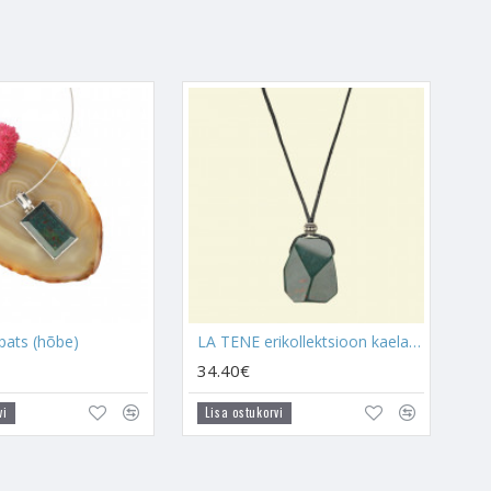
lle kristalli toimed kätte
b sellest väga hea kristalli
ekivi peetakse sellise
as või aseta töölauale, kui
 siis on see ilmselge märk selle
rgmist:
st, siis kindlasti kanna ka
ipats (hõbe)
LA TENE erikollektsioon kaelaehe "VEREKIVI"
soovidel teele minna ja aitab
34.40€
vi
Lisa ostukorvi
ed energiad ehk see hakkab
a hästi kokku
Malahhiidi
või