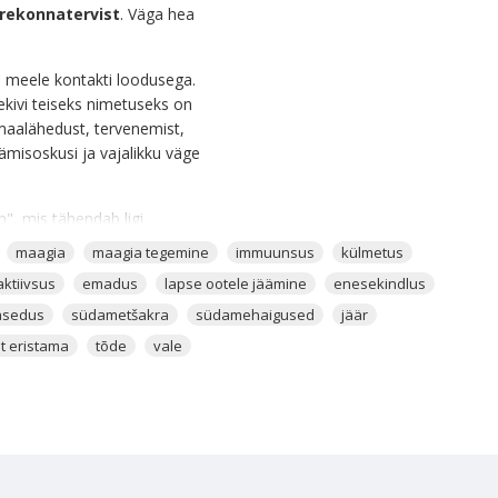
rekonnatervist
. Väga hea
b meele kontakti loodusega.
ekivi teiseks nimetuseks on
 maalähedust, tervenemist,
äämisoskusi ja vajalikku väge
", mis tähendab ligi
 sellele kristallile, kuna see
maagia
maagia tegemine
immuunsus
külmetus
etakse aegade algusest peale
aktiivsus
emadus
lapse ootele jäämine
enesekindlus
kasutusel keha tervendajana.
asedus
südametšakra
südamehaigused
jäär
aalt. Nendest riikidest on
st eristama
tõde
vale
nagu näiteks
d on üldiselt pärit
neraalid. Maapõues on erinevat
 mineraalide segunemine.
kivi aitab sul toime tulla elu
suurendab meie üldist