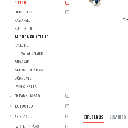
EHTED
HÕBEEHTED
KAELAKEED
KULDEHTED
AUGUGA KRISTALLID
KÄEKETID
LOOMATALISMANID
RIPATSID
SÜDAMETALISMANID
SÕRMUSED
PÄIKESERATTAD
ERIPAKKUMISED
ILUTOOTED
KRISTALLID
KIRJELDUS
LISAINFO
LA TENE BRÄND