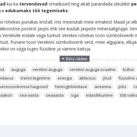
vad
kui ka
tervendavad
omadused ning aitab parandada üleüldist
pe
 ka
edukamaks töö tegemiseks
.
ärvi rohekas-punakas kristall, mis meenutab meie emakest Maad ja vii
ikoostise poolest Jaspis ehk see kuulub Jaspiste mineraaligruppi. Ver
ks Verekivile endale väga tuntud. Verekivi rohekas toon sümboliseerib
stust. Punane toon Verekivis sümboliseerib verd, meie algupära, elluj
ekivi on väga tugev füüsiline ja vaimne kaitsja.
anud kreekakeelsest sõnast "helios", mis tähendab päikest ja "trepein
s kokkuvõtvalt tähendab päikese peegeldust ja kunagi anti see nimetus
ed
auguga
verekivi auguga
verekivi auguga ovaalne
küllus
 loodud värvidemängu merel, mis lõi veele punase kuma. Verekivi pe
pidavus
trenni tegemine
energia
aktiivsus
jõud
füüsiline 
b energiaid ja keha. Seetõttu on see kristall olnud sellest ajast peale 
veresoonkonna haigused
hemoglobiinitase
aneemia
põis
r
t Austraaliast, Tšehhist, Brasiiliast, USA-st, Indiast, Hiinast ja Venem
raakon
sea-aasta
seaaasta
siga
edasiliikumine
tõtt vale
ud, kaevandatud ja tänapäeval saadaval. Verekivil on erinevaid liike, 
raakoni Verekivi
. Verekivi ehk Heliotroobi sees olevad punakad laigu
kuid neid punakaid toone võivad luua seal sees aeg-ajalt ka teised mi
s, kuna need loovad end üksteisest, ja sellepärast on võimalik selline
 sinu energiavarusid, olgu need siis emotsionaalsed või füüsilised. Vere
ige raskematest eluperioodidest üle olla ning vastu pidada. Verekivi 