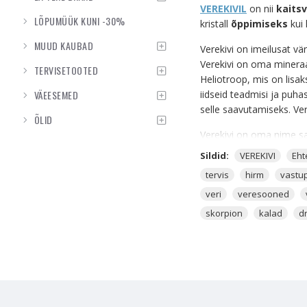
VEREKIVIL
on nii
kaits
LÕPUMÜÜK KUNI -30%
kristall
õppimiseks
kui
MUUD KAUBAD
Verekivi on imeilusat v
Verekivi on oma mineraal
TERVISETOOTED
Heliotroop, mis on lisa
VÄEESEMED
iidseid teadmisi ja puha
selle saavutamiseks. Ver
ÕLID
Verekivi on oma nime sa
tõmbama. Verekivi nimetu
Sildid:
VEREKIVI
Eht
meenutas päikese poolt
tervis
hirm
vastu
kristalliks, mis puhasta
veri
veresooned
Verekivi pärineb peamisel
skorpion
kalad
d
Verekivi kõige enam leit
Verekivi Seftoniit
ja
D
Punasest Jaspisest
, 
sorti kristallid üheskoo
Verekivi suudab taastada
elamisega, aidates ka kõ