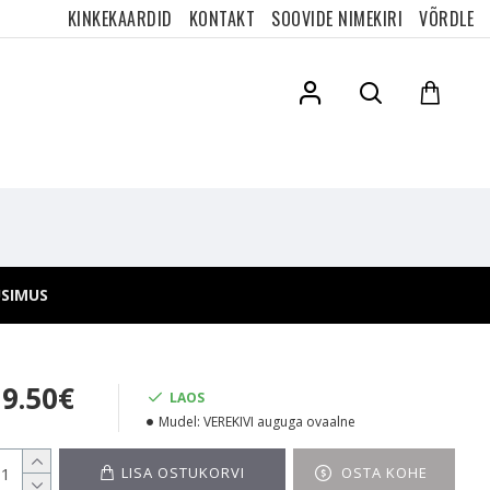
KINKEKAARDID
KONTAKT
SOOVIDE NIMEKIRI
VÕRDLE
ÜSIMUS
19.50€
LAOS
Mudel:
VEREKIVI auguga ovaalne
LISA OSTUKORVI
OSTA KOHE