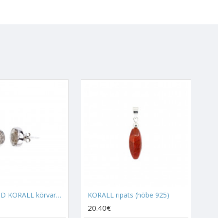
hoia seda aeg-ajalt käes ja
sman.
iseks. Sarnane energia on
tab telepaatilist võimet
seotud ja kellel on pooleli
emotsioone, mõtteid ja näha
atsina kaelas või
eel taassündinud. Kontakti on
tunud Korall oluline abivahend,
intuitsiooniga, aidates
uid tegema.
KIVISTUNUD KORALL kõrvarõngad pooltäpp (hõbe 925)
KORALL ripats (hõbe 925)
20.40€