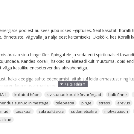
ergiate poolest au sees juba iidses Egiptuses. Seal kasutati Koralli h
 õnnetuste, vägivalla ja nälja eest kaitsmiseks. Ükskõik, kes Koralli k
mis äratab sinu hinge üles õpingutele ja seda eriti spirituaalsel tasand
jundada. Kandes Koralli, hakkad sa alateadlikult muutuma, õpid enda v
st väga kasuliku enesetervendus abivahendiga.
tust, kaksikleegiga suhte edendamist, aitab sul leida armastust ning 
et suurendada elus armastuseõnne.
RALL
kullatud hõbe
kivistunud korall kõrvarõngad
halb õnne
inimesega, kellega oled eelmises elus sõlminud kokkuleppe, et kohtute
singutel, siis aitab Koralli kandmine sul kiirendada sinu ja tema koht
hendus surnud inimestega
telepaatia
pinge
stress
ärevus
rmud
tasakaal
sakraaltšakra
südametšakra
motivatsioon
ga, mis aitab aktiveerida
Sakraaltšakra
kaudu kireenergia, mis oma
alikud
tab sul olla vabam, seksuaalsem ning aitab emotsionaalselt terveneda,