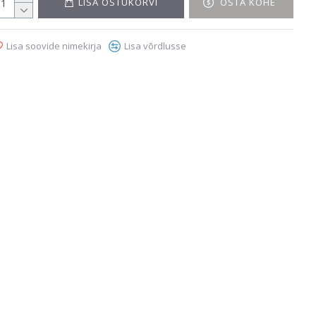
LISA OSTUKORVI
OSTA KOHE
Lisa soovide nimekirja
Lisa võrdlusse