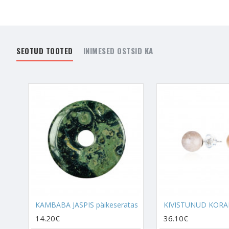
Koralli soovitan kanda, 
keskendu sellele, et Kora
Korall viib sind kokku 
Kambaba Jaspisel
, mi
SEOTUD TOOTED
INIMESED OSTSID KA
KIVISTUNUD KORALL
Kivistunud Korall on spir
aktiveerida, avada, tuge
omavaheline missioon. T
tema initsatiive. Kanna K
kõrvarõngastena kõrvas. 
Lisaks telepaatiale paku
võimalik luua vaid nende
millega enda võimekust 
Kivistunud Korall aitab
parimaid valikuid iseenda
KAMBABA JASPIS päikeseratas
14.20€
36.10€
RAVITSEMINE