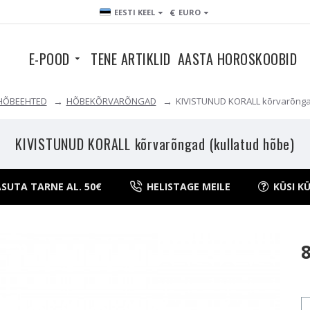
€
EESTI KEEL
EURO
E-POOD
TENE ARTIKLID
AASTA HOROSKOOBID
HÕBEEHTED
HÕBEKÕRVARÕNGAD
KIVISTUNUD KORALL kõrvarõngad
KIVISTUNUD KORALL kõrvarõngad (kullatud hõbe)
SUTA TARNE AL. 50€
HELISTAGE MEILE
KÜSI K