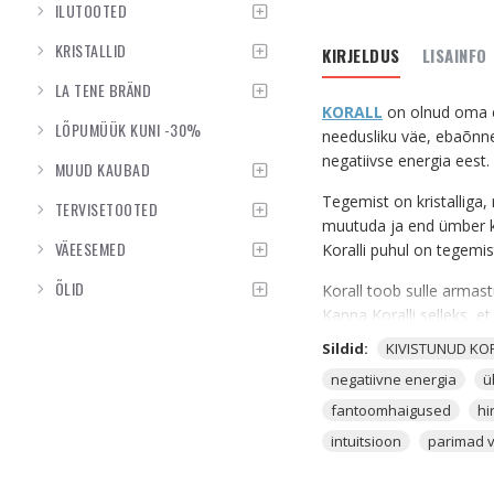
ILUTOOTED
KRISTALLID
KIRJELDUS
LISAINFO
LA TENE BRÄND
KORALL
on olnud oma en
LÕPUMÜÜK KUNI -30%
needusliku väe, ebaõnne,
negatiivse energia eest.
MUUD KAUBAD
Tegemist on kristalliga, 
TERVISETOOTED
muutuda ja end ümber ku
VÄEESEMED
Koralli puhul on tegemi
ÕLID
Korall toob sulle armas
Kanna Koralli selleks, 
Sildid:
KIVISTUNUD KO
Korall viib sind kokku 
Kui sa oled armastuse ot
negatiivne energia
ü
fantoomhaigused
hi
Tegemist on väekristalli
intuitsioon
parimad v
seksuaalsuhtele. See ai
tervislikul tasandil.