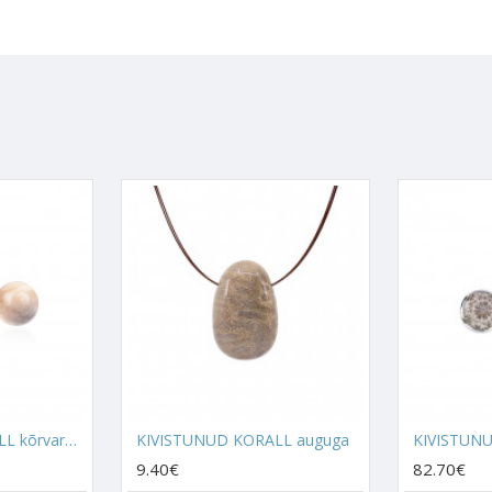
et ühendada end telepaatiliselt armastatud inimesega. Kanna Koralli, 
ll aitab luua telepaatiat sinu ja tema vahele. See on telepaatiline tali
looduseenergiaga, aidates sul õppida taimi kasutama enese tervendam
s õpetab inimest tervislikult toituma.
ituaalsel tasandil kõigile ülimalt kasulik. Tegemist on kristalliga, mis ai
vdada ja arendada. Telepaatia tekib inimeste vahel, kes on hingeliselt 
elepaatiaga on võimalik paremini mõista teist inimest, tunda tema 
ivistunud Koralli võimalikult lähedal ülemistele Tšakratele, näiteks rip
Nii aktiveerub telepaatiline ühendus kiiresti.
b Kivistunud Korall ühendust surnud inimeste hingedega, kes ei ole v
ga, kes eksisteerivad ainult hinge tasandil. Meediumite jaoks on Kivis
tõsta.
 Sul ühendust saada iseenda saatuse tunnetamisega. See ühendab Sind 
 jaoks teha. See kristall juhatab alateadlikult õigeid ja parimaid valik
KIVISTUNUD KORALL kõrvarõngad täpp (hõbe 925)
KIVISTUNUD KORALL auguga
9.40€
82.70€