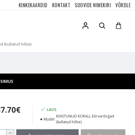
KINKEKAARDID
KONTAKT
SOOVIDE NIMEKIRI
VÕRDLE
 (kullatud hõbe)
ÜSIMUS
87.70€
LAOS
KIVISTUNUD KORALL kõrvarõngad
Mudel:
(kullatud hõbe)