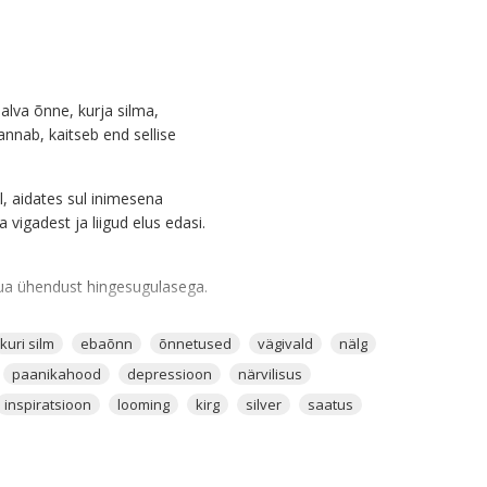
alva õnne, kurja silma,
annab, kaitseb end sellise
il, aidates sul inimesena
igadest ja liigud elus edasi.
luua ühendust hingesugulasega.
kuri silm
ebaõnn
õnnetused
vägivald
nälg
 armastajatena praeguses elus.
umise protsessi.
paanikahood
depressioon
närvilisus
inspiratsioon
looming
kirg
silver
saatus
korda mõjub väga hästi
 et seksuaalenergia saaks olla