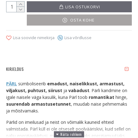
LISA OSTUKORVI
OSTA KOHE
Lisa soovide nimekirja
Lisa võrdlusse
KIRJELDUS
PÄRL
sümboliseerib
emadust, naiselikkust, armastust,
viljakust, puhtust, siirust
ja
vabadust
. Pärli kandmine on
igale naisele väga kasulik, kuna Pärl toob
romantikat
hinge,
suurendab armastusetunnet
, muudab naise pehmemaks
ja mõistvamaks.
Pärlid on imeilusad ja neist on võimalik kauneid ehteid
valmistada. Pärl küll ei ole otseselt poolvääriskivi, kuid sellel on
palju energiaväärtusi, mis teeb selle heaks energiamuutjaks.