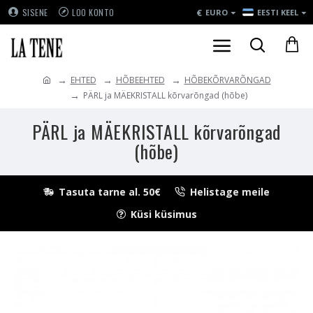
€
SISENE
LOO KONTO
EURO
EESTI KEEL
EHTED
HÕBEEHTED
HÕBEKÕRVARÕNGAD
PÄRL ja MÄEKRISTALL kõrvarõngad (hõbe)
PÄRL ja MÄEKRISTALL kõrvarõngad
(hõbe)
Tasuta tarne al. 50€
Helistage meile
Küsi küsimus