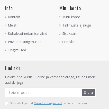
RAVITSEMINE
Info
Minu konto
- Pärl aktiveerib inimest ennast enda tervise eest rohkem hoolt
kandma, aidates selle kandjal ise märgata, mida keha vajab ja
Kontakt
Minu konto
millised harjumused on kahjulikud. See on
Meist
Tellimuste ajalugu
enesetevenduskristall, mis õpetab iseennast armastama ja
kõige paremal viisil kohtlema.
Kohaletoimetamise viisid
Sisukaart
Pärli kõrvarõngad soovitan laadida
Mäekristall geoodil
ja
Privaatsustingimused
Uudiskiri
puhastada
Roosiviirukiga
.
Tingimused
Kristallide puhastamise ja laadimise kohta saad lugeda
SIIT
.
Uudiskiri
Hoidke end kursis uudiste ja kampaaniatega, liitudes meie
uudiskirjaga.
Liitu
Olen läbi lugenud
Privaatsustingimused
ja nõustun sellega