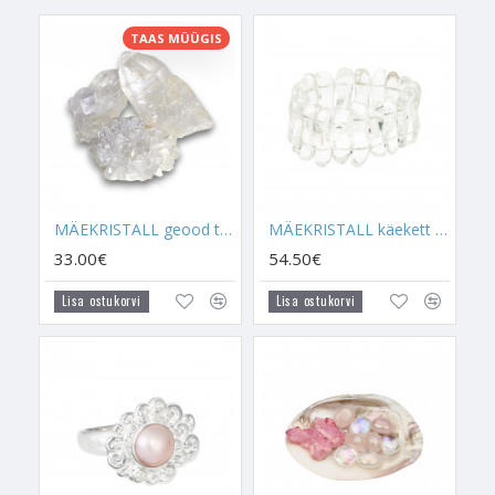
MÄEKRISTALL
on üks enimlevinud ja enimtuntuid kristalle
meie Maal. Mäekristalli on kristall, mida Maa on kõige rohkem
TAAS MÜÜGIS
loonud ja seda põhjusega. Mäekristall on suurepärane
tervendaja, puhastaja, aktiveerija, filtreerija ja energiate edasi
kandja. Mäekristalli leidub üle maailma väga paljudes
erinevates riikides nagu näiteks
USA-s, Brasiilias,
Madagaskaril
jne. Mäekristall koosneb ränidioksiidist ja see
kuulub silikaatide mineraaligruppi. Mäekristall on oma
tekstuurilt läbipaistev kuni tuhm, täiesti läbipaistmatu.
Mäekristallile on omased praod ja täiesti selget Mäekristalli
MÄEKRISTALL geood tipuga
MÄEKRISTALL käekett (6*26 mm kristalliga)
leidub üldiselt vähe. Mäekristalli hind sõltub samuti selle
33.00€
54.50€
väljanägemisest ja ehtsusest. Mäekristalli on lihtne järgi teha,
seega on turul ka väga palju tehiskristalle. Vaid naturaalsetes
Lisa ostukorvi
Lisa ostukorvi
poolvääriskivides peituvad need energiaomadused, millest ma
teile kirjutan. La Tene kristallid on naturaalsed.
Mäekristall avab lahti sinu silmad ja uksed spirituaalses
maailmas. Kui sul ei ole veel mitte ühtegi kristalli ja sa soovid
sellesse maailma astuda, siis on just Mäekristall sinu esimene
valik. Hoides Mäekristalli oma läheduses on sul energiaid alati
lihtsam tunnetada ja mõista. Tegemist on selgustunde ja