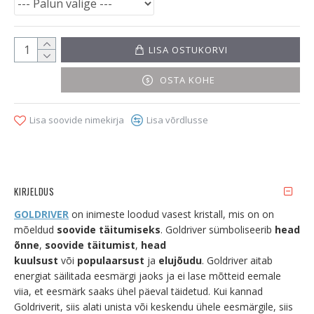
LISA OSTUKORVI
OSTA KOHE
Lisa soovide nimekirja
Lisa võrdlusse
KIRJELDUS
GOLDRIVER
on inimeste loodud vasest kristall, mis on on
mõeldud
soovide täitumiseks
. Goldriver sümboliseerib
head
õnne
,
soovide täitumist
,
head
kuulsust
või
populaarsust
ja
elujõudu
. Goldriver aitab
energiat säilitada eesmärgi jaoks ja ei lase mõtteid eemale
viia, et eesmärk saaks ühel päeval täidetud. Kui kannad
Goldriverit, siis alati unista või keskendu ühele eesmärgile, siis