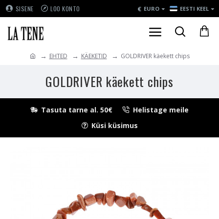
€
SISENE
LOO KONTO
EURO
EESTI KEEL
EHTED
KÄEKETID
GOLDRIVER käekett chips
GOLDRIVER käekett chips
Tasuta tarne al. 50€
Helistage meile
Küsi küsimus