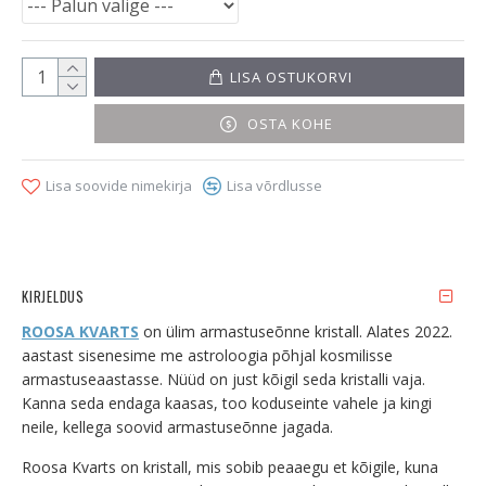
LISA OSTUKORVI
OSTA KOHE
Lisa soovide nimekirja
Lisa võrdlusse
KIRJELDUS
ROOSA KVARTS
on ülim armastuseõnne kristall. Alates 2022.
aastast sisenesime me astroloogia põhjal kosmilisse
armastuseaastasse. Nüüd on just kõigil seda kristalli vaja.
Kanna seda endaga kaasas, too koduseinte vahele ja kingi
neile, kellega soovid armastuseõnne jagada.
Roosa Kvarts on kristall, mis sobib peaaegu et kõigile, kuna