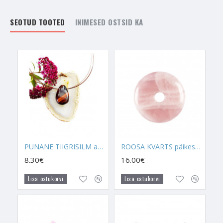
perekonnaõnne. Sama usutakse ka tänapäeval. Roosat Kvartsi
peeti juba sel ajal noorendavaks kristalliks, mis ei lase inimese
SEOTUD TOOTED
INIMESED OSTSID KA
võlul, ilul ja säral kaduda, aidates hoida stressitaset võimalikult
madalal, et keha enneaegselt ei vananeks.
Keskajal kasutati Roosat Kvartsi meditsiinilistel eesmärkidel ja
hakati sellest
vee-eliksiiri
valmistama. Lisaks eliksiirile hoiti
seda kristalli ka erinevate taimejookide sees, millega tervendati
keha. Juba siis usuti, et Roosa Kvarts suudab tervendada
südamehaiguseid ja emotsionaalsest valust tingitud
haigusseisundeid.
Roosa Kvarts on ülim armastusekristall, milles on olemas kõik
see, mida sul on vaja. Armastusekristall, mis õpetab sind
PUNANE TIIGRISILM auguga
ROOSA KVARTS päikeseratas
armastama, armastust vastu võtma, seda austama, jagama ja
8.30€
16.00€
hindama. Kristall, mille võimuses on sind juhatada
suhetealaselt õigele teele, näidates sulle seda, kellele sinu
Lisa ostukorvi
Lisa ostukorvi
süda peaks kuuluma ja kellele mitte. See on kristall, mis aitab
sul suhetealaselt õigeid otsuseid langetada. Kristall, mis äratab
sinus üles armastuse, ja seda isegi siis, kui see on sinu sees
väga sügaval lukus. Südametšakra kristall, mis aitab südant