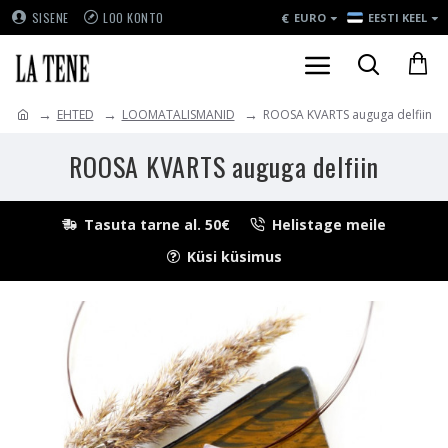
€
SISENE
LOO KONTO
EURO
EESTI KEEL
EHTED
LOOMATALISMANID
ROOSA KVARTS auguga delfiin
ROOSA KVARTS auguga delfiin
Tasuta tarne al. 50€
Helistage meile
Küsi küsimus