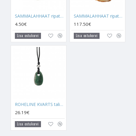
Kurgutšakra
kohal aitab selle kandjale tuua järgmist:
- Sammalahhaati on peetud juba sajandeid üheks tõhusamaks
SAMMALAHHAAT ripats (metallist otsaga)
SAMMALAHHAAT ripats tilk (hõbe)
tervenduskristalliks, mida on kasutatud ükskõik millisest
4.50€
117.50€
terviseprobleemist välja tulemiseks. Sammalahhaat tugevdab
immuunsust ja aitab tervenemisprotsessi kiirendada. Mina
Lisa ostukorvi
Lisa ostukorvi
soovitaksin Sammalahhaati kanda siis, kui kõike muud on
proovitud, aga tervis ei lähe ikkagi paremaks. Ka siis, kui
soovitakse üleüldist tervist kaitsta suuremate terviserikete
eest.
- Kandke Sammalahhaati, kui töö on seotud taimetega,
lilledega, aiandusega, metsaga või üleüldiselt loodusega, ning
kui sissetulek sõltub just loodusandidest. Sammalahhaat toob
läbi taimede head tööõnne ja küllust. Kandke ka siis, kui
soovite enda kasvatatud taimetega sügavamat sidet luua või
ROHELINE KVARTS talisman paelaga
taimi ning alternatiivmeditsiini paremini tundma õppida.
26.19€
- Kandke Sammalahhaati siis, kui valmistate erinevaid
Lisa ostukorvi
taimerituaale või kui rituaalides kasutatakse taimi.
Sammalahhaadi kandmine aitab rituaali tehes oma mõtted