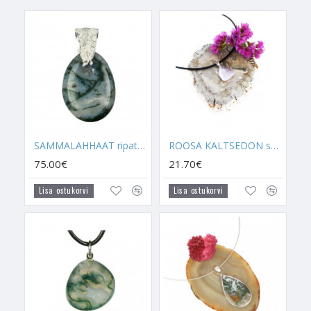
SAMMALAHHAAT JA
POOLKUU
Poolkuu sümboliseerib uut algust ja Sammalahhaat annab
sellele sümbolile oskuse luua enda elus uus süsteem. See
imeline talisman sobib neile, kes soovivad enda ellu tõeliselt
midagi uut tuua. Kes soovivad enda käitumist, mõttemaailma
muuta või täiesti uut elu alustada. Sammalahhaat aitab lahti
saada sõltuvustest ja on eriti kasulik neile lastele, kes ei suuda
SAMMALAHHAAT ripats (hõbe 925)
ROOSA KALTSEDON suletud kinnitusega ripats (hõbe 925)
arvutist ega ka teistest elektroonilistest seadmetest loobuda.
75.00€
21.70€
- Tugevdab tervist, aitab lahti saada pikaajalistest
Lisa ostukorvi
Lisa ostukorvi
haigusseisunditest. Sammalahhaat on teada tuntud
tervisetalisman ja kui see kokku panna poolkuuga, siis
Sammalahhaat aitab kaitsta haiguste tekkimise eest.
- Toob uusi ärilisi ideid, aitab käivituda äril, mis on seotud
taimetega või alternatiivse meditsiiniga.
SAMMALAHHAADI kandmine Südametšakra ja