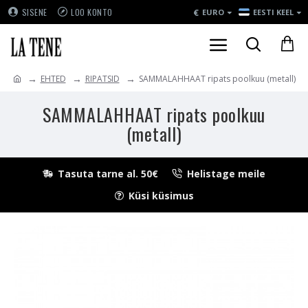
€
SISENE
LOO KONTO
EURO
EESTI KEEL
EHTED
RIPATSID
SAMMALAHHAAT ripats poolkuu (metall)
SAMMALAHHAAT ripats poolkuu
(metall)
Tasuta tarne al. 50€
Helistage meile
Küsi küsimus