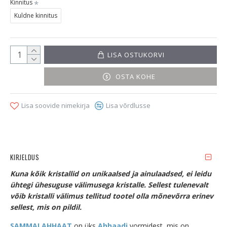
Kinnitus
Kuldne kinnitus
LISA OSTUKORVI
OSTA KOHE
Lisa soovide nimekirja
Lisa võrdlusse
KIRJELDUS
Kuna kõik kristallid on unikaalsed ja ainulaadsed, ei leidu
ühtegi ühesuguse välimusega kristalle. Sellest tulenevalt
võib kristalli välimus tellitud tootel olla mõnevõrra erinev
sellest, mis on pildil.
SAMMALAHHAAT
on üks
Ahhaadi
vormidest, mis on