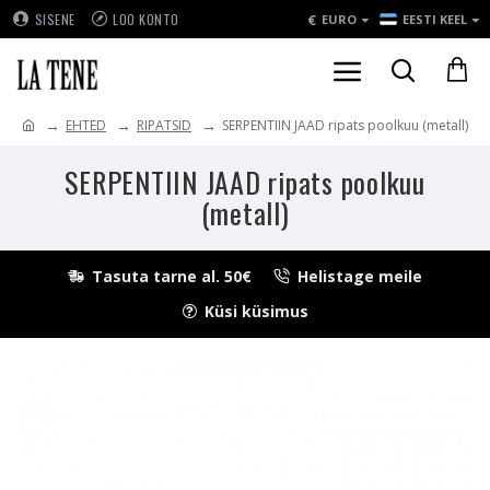
€
SISENE
LOO KONTO
EURO
EESTI KEEL
EHTED
RIPATSID
SERPENTIIN JAAD ripats poolkuu (metall)
SERPENTIIN JAAD ripats poolkuu
(metall)
Tasuta tarne al. 50€
Helistage meile
Küsi küsimus