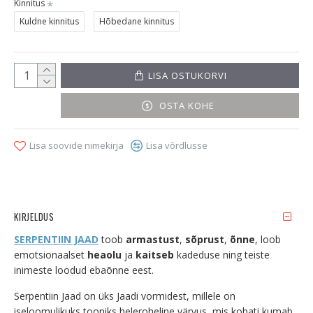
Kinnitus
Kuldne kinnitus
Hõbedane kinnitus
LISA OSTUKORVI
OSTA KOHE
Lisa soovide nimekirja
Lisa võrdlusse
KIRJELDUS
SERPENTIIN JAAD
toob
armastust
,
sõprust
,
õnne
, loob
emotsionaalset
heaolu
ja
kaitseb
kadeduse ning teiste
inimeste loodud ebaõnne eest.
Serpentiin Jaad on üks Jaadi vormidest, millele on
iseloomulikuks tooniks heleroheline värvus, mis kohati kumab