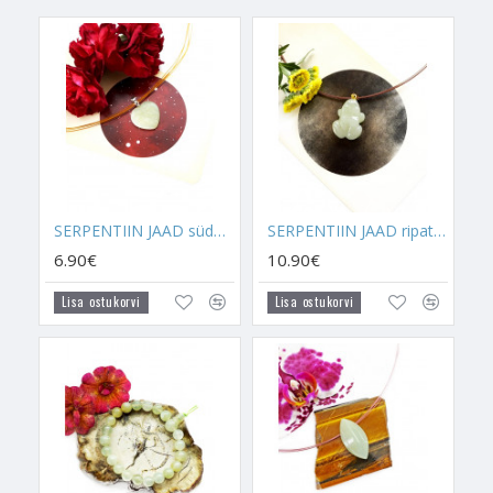
et Seprentiin Jaadil on oskus eemale peletada roomajaid ja ka
inimesi, kes on kahepalgelised. Ehk inimesi, kes on madudega
sarnased.
Serpentiin Jaad aitab sul tunda armastusetunnet, seda, et keegi
hoolib sinust, vajab sind ja seda, et sa oled armastatud.
Serpentiin Jaad aitab sul ise olla armastavam, õpetades sulle
seda, et armastust tuleb väljendada, enda kallimale välja
näitama ja see aitab mõista selle väärtust. Serpentiin Jaad
SERPENTIIN JAAD süda ripats
SERPENTIIN JAAD ripats konn (metall)
tõstab meeleolu ja juba sellepärast on seda kasulik enda elus
6.90€
10.90€
hoida. Kristall, mis suudab sind positiivsena ja lootusrikkana
hoida hoolimata olukorrast, mis sinu elus parasjagu on.
Lisa ostukorvi
Lisa ostukorvi
Kristall, mis toob armastuseõnne ja headust sinu teele.
Feng Shui järgi sobib Serpentiin Jaad suurepäraselt rahavoolu
aktiveerimiseks Ida-ilmakaares. Aidates parandada hetkelist
majanduslikku seisu. Tuues Sinu ellu ideid ja võimalusi,
blokeerides ebaõnne energiat.
POOLKUU
sümboliseerib uuendusi, uut algust, uusi võimalusi,