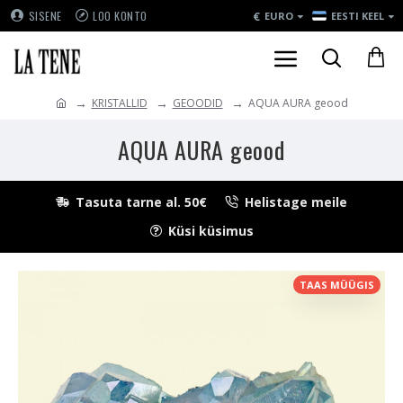
€
SISENE
LOO KONTO
EURO
EESTI KEEL
KRISTALLID
GEOODID
AQUA AURA geood
AQUA AURA geood
Tasuta tarne al. 50€
Helistage meile
Küsi küsimus
TAAS MÜÜGIS