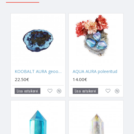
AQUA AURA GEOOD
on kõige võimsam geood teiste seas.
Tegemist on ülikiire toimega kristalliga, mis annab võimaluse
spirituaalselt väga kiirelt areneda. Hoia seda koduseinte vahel,
et sina ja pereliikmed suudaksite olla intuitiivsed, muutuda
kiirelt heas suunas ning täita selle elu eesmärke. Tegemist on
geoodiga, mis aitab Inglite poolset kaitset suurendada, aidates
luua kontakti kaitseingliga. See parandab üleüldist energiat, mis
eksisteerib sinu ümber ja kodus, aidates kaasa positiivsete
energiate kasvule ja õnnenergia aktiveerimisele.
KOOBALT AURA geood (koobas)
AQUA AURA poleeritud
AQUA AURA
on üks võimsamaid Kvartsilisi ja üks
võimsamatest Aura kristallidest, mida üldse saab kasutada.
22.50€
14.00€
Selle toime on kohene, kui seda kandma hakata, aga eelnevalt
Lisa ostukorvi
Lisa ostukorvi
ma soovitan kõigil tulevastel Aqua Aura kandjatel näiteks kuus
kuud varem
Mäekristalli
kanda, et Aura kristall suudaks oma
tööd maksimaalselt tegema hakata. Mäekristall puhastab
blokaade, mis takistavad Auradel energeetikasse jõuda.
Aqua Aura on ennekõike seotud intuitsiooni arendamisega,
selgeltnägemise erinevate vormide välja arendamisega,