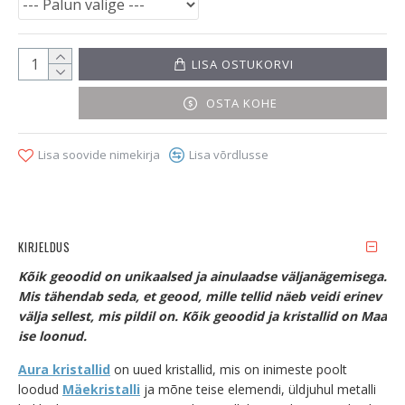
LISA OSTUKORVI
OSTA KOHE
Lisa soovide nimekirja
Lisa võrdlusse
KIRJELDUS
Kõik geoodid on unikaalsed ja ainulaadse väljanägemisega.
Mis tähendab seda, et geood, mille tellid näeb veidi erinev
välja sellest, mis pildil on. Kõik geoodid ja kristallid on Maa
ise loonud.
Aura kristallid
on uued kristallid, mis on inimeste poolt
loodud
Mäekristalli
ja mõne teise elemendi, üldjuhul metalli