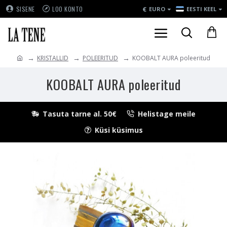
€
SISENE
LOO KONTO
EURO
EESTI KEEL
KRISTALLID
POLEERITUD
KOOBALT AURA poleeritud
KOOBALT AURA poleeritud
Tasuta tarne al. 50€
Helistage meile
Küsi küsimus