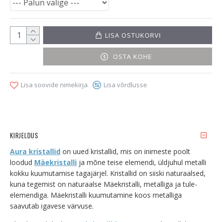
LISA OSTUKORVI
OSTA KOHE
Lisa soovide nimekirja
Lisa võrdlusse
KIRJELDUS
Aura kristallid
on uued kristallid, mis on inimeste poolt
loodud
Mäekristalli
ja mõne teise elemendi, üldjuhul metalli
kokku kuumutamise tagajärjel. Kristallid on siiski naturaalsed,
kuna tegemist on naturaalse Mäekristalli, metalliga ja tule-
elemendiga. Mäekristalli kuumutamine koos metalliga
saavutab igavese värvuse.