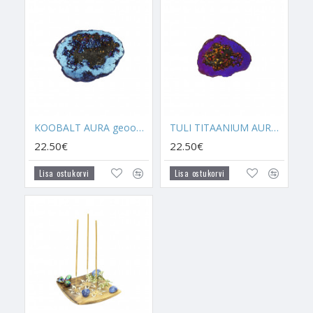
Koobaltiga. Kõikidel Aura Kvartsidel on oskus jõudu anda
visioonide nägemisele, selgeltnägemisele, ennustamistele ja
kõikidele analoogsetele teemadele. Igal Aura Kvartsil on aga ka
oma eriline vägi, mida see suudab edasi anda.
Paljud lapsed valivad endale Koobalt Aura kristalli, kuna neil
tekib sellega side. Sellisel juhul see tähendab seda, et lapsel
on
vaja
enesekindlust juurde, lisakaitset ja jõudu, et
tõlgendada oma öiseid visioone.
KOOBALT AURA geood (koobas)
TULI TITAANIUM AURA geood (koobas)
22.50€
22.50€
Selgeltnägemine, intuitsioon ja ennustamine
Lisa ostukorvi
Lisa ostukorvi
Aura Kvartsid on peamiselt seotud spirituaalsusega ja selle
arendamisega. Koobalt Aurat saab päris paljudes erinevates
kristallikomplektides kasutada ja see on üks parimaid kristalle
pendlite
,
taro
- või inglikaartide energia laadimiseks.
- Hoia Koobalt Aura enda selgeltnägemis-, intuitsiooni-, ingli-
või astraalrännakukristallide komplektis enda voodi lähedal.
Seal aitab Koobalt Aura avada visioonide nägemist, inglitega
kontakteerumist, tugevdada läbi une Kolmanda Silma Tšakra