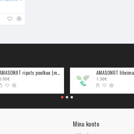
AMASONIIT ripats poolkuu (metall)
AMASONIIT lihvima
5.90€
1.30€
Minu konto