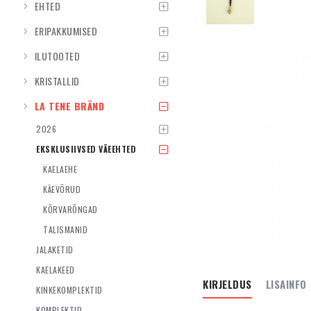
EHTED
ERIPAKKUMISED
ILUTOOTED
KRISTALLID
LA TENE BRÄND
2026
EKSKLUSIIVSED VÄEEHTED
KAELAEHE
KÄEVÕRUD
KÕRVARÕNGAD
TALISMANID
JALAKETID
KAELAKEED
KIRJELDUS
LISAINFO
KINKEKOMPLEKTID
KOMPLEKTID