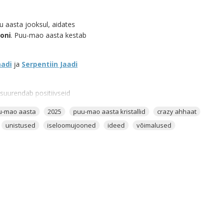
 aasta jooksul, aidates
oni
. Puu-mao aasta kestab
aadi
ja
Serpentiin Jaadi
suurendab positiivseid
ujõudu. Crazy
u-mao aasta
2025
puu-mao aasta kristallid
crazy ahhaat
inu
soovid
ja
oskuse nende
unistused
iseloomujooned
ideed
võimalused
 Sinu ellu
häid ideid
ja
 suurendab materiaalset edu.
s.