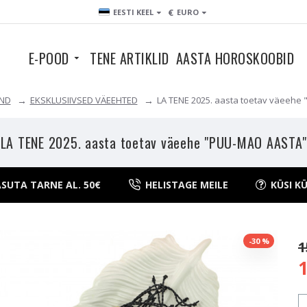
€
EESTI KEEL
EURO
E-POOD
TENE ARTIKLID
AASTA HOROSKOOBID
ÄND
EKSKLUSIIVSED VÄEEHTED
LA TENE 2025. aasta toetav väeeh
LA TENE 2025. aasta toetav väeehe "PUU-MAO AASTA"
SUTA TARNE AL. 50€
HELISTAGE MEILE
KÜSI K
-30 %
1