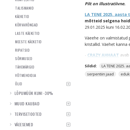
Pilt on illustratiivne.
TALISMANID
LA TENE 2025. aasta
KÄEKETID
mõtteid selgena hoi
KÕRVARÕNGAD
29.01.2025 kuni 16.02.2
LASTE KÄEKETID
Väeehe on valmistatud
MEESTE KÄEKETID
kristallid. Väehet kanna
RIPATSID
-
CRAZY AHHAAT
avab 
SÕRMUSED
emotsioone, aitab vabas
Sildid:
LA TENE 2025. 
TÄHEMÄRGID
Ahhaat
aitab
sul enda
m
nimel õigeid samme 
serpentiin jaad
eduk
VÕTMEHOIDJA
ÕLID
-
SERPENTIIN JAAD
on
võimalusi
, blokeerides
LÕPUMÜÜK KUNI -30%
Serpentiin Jaad on kõiki
MUUD KAUBAD
Kui Puu-mao aasta on lõ
TERVISETOOTED
Puhasta väeehet vähem
VÄEESEMED
Kristallide puhastamis