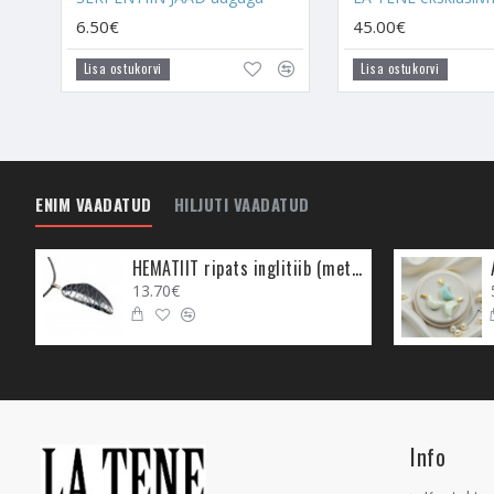
6.50€
45.00€
Lisa ostukorvi
Lisa ostukorvi
ENIM VAADATUD
HILJUTI VAADATUD
HEMATIIT ripats inglitiib (metall)
13.70€
Info