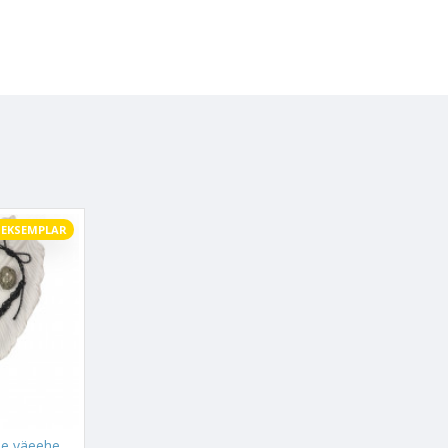
UEKSEMPLAR
LA TENE eksklusiivne väeehe "RIKKUS"