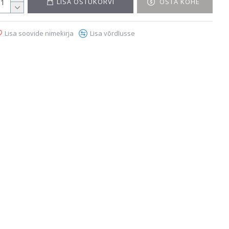
LISA OSTUKORVI
OSTA KOHE
Lisa soovide nimekirja
Lisa võrdlusse