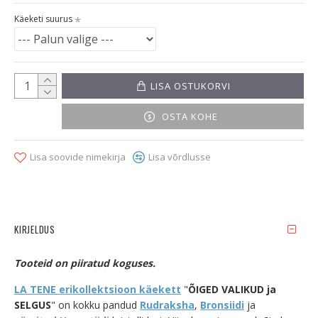
Käeketi suurus
LISA OSTUKORVI
OSTA KOHE
Lisa soovide nimekirja
Lisa võrdlusse
KIRJELDUS
Tooteid on piiratud koguses.
LA TENE erikollektsioon käekett
"
ÕIGED VALIKUD ja
SELGUS
"
on kokku pandud
Rudraksha
,
Bronsiidi
ja