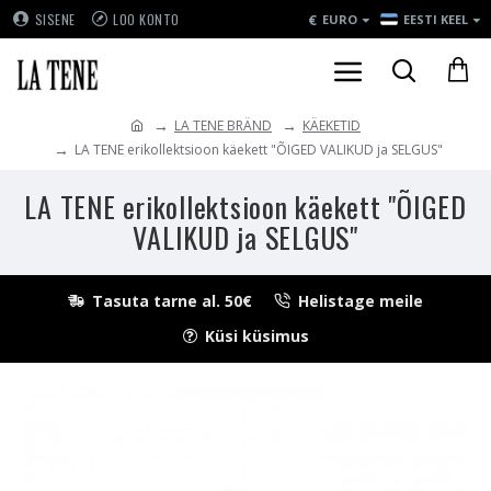
€
SISENE
LOO KONTO
EURO
EESTI KEEL
LA TENE BRÄND
KÄEKETID
LA TENE erikollektsioon käekett "ÕIGED VALIKUD ja SELGUS"
LA TENE erikollektsioon käekett "ÕIGED
VALIKUD ja SELGUS"
Tasuta tarne al. 50€
Helistage meile
Küsi küsimus