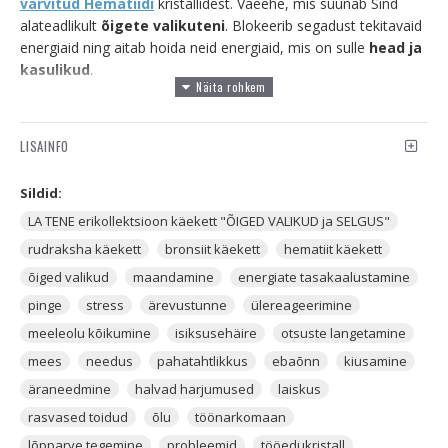
värvitud Hematiidi
kristallidest. Väeehe, mis suunab Sind
alateadlikult
õigete valikuteni
. Blokeerib segadust tekitavaid
energiaid ning aitab hoida neid energiaid, mis on sulle
head ja
kasulikud
.
Selles ehtes on vaid naturaalsed poolvääriskivid, nii nagu
kõikides La Tene butiigi ehetes. Käeehe on kokku pandud
LISAINFO
spetsiaalse ehtekummiga, mis teeb selle kandmise väga
mugavaks.
Sildid:
BRONSIIT
on tumepruun kristall, mille pruunikas või tumedam
LA TENE erikollektsioon käekett "ÕIGED VALIKUD ja SELGUS"
osa sümboliseerib energiate maandamist, kaitset ja
rudraksha käekett
bronsiit käekett
hematiit käekett
leevendust stressile. Kuldne osa või kuldne läige, mis Bronsiidi
seest läbi käib, sümboliseerib jõukust ning küllust. Bronsiiti
õiged valikud
maandamine
energiate tasakaalustamine
kaevandatakse peamiselt
Austriast
.
pinge
stress
ärevustunne
ülereageerimine
meeleolu kõikumine
isiksusehäire
otsuste langetamine
Bronsiit on maandamisoskustega kristall, mida kasutatakse
energiate tasakaalustamiseks. Olgu siis nendeks energiateks
mees
needus
pahatahtlikkus
ebaõnn
kiusamine
Tšakrakanalid või kodus olev Feng Shui energia. Bronsiit aitab
äraneedmine
halvad harjumused
laiskus
maandada pinget, stressi, ärevusetunnet, ülereageerimist,
rasvased toidud
õlu
töönarkomaan
aitab lahti saada tugevatest meeleolukõikumistest ja
isiksusehäiretest.
lõpparve tegemine
probleemid
tööedukristall