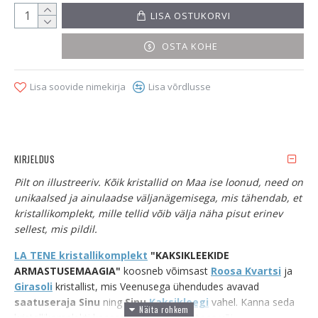
LISA OSTUKORVI
OSTA KOHE
Lisa soovide nimekirja
Lisa võrdlusse
KIRJELDUS
Pilt on illustreeriv. Kõik kristallid on Maa ise loonud, need on
unikaalsed ja ainulaadse väljanägemisega, mis tähendab, et
kristallikomplekt, mille tellid võib välja näha pisut erinev
sellest, mis pildil.
LA TENE kristallikomplekt
"KAKSIKLEEKIDE
ARMASTUSEMAAGIA"
koosneb võimsast
Roosa Kvartsi
ja
Girasoli
kristallist, mis Veenusega ühendudes avavad
saatuseraja Sinu
ning
Sinu
Kaksikleegi
vahel. Kanna seda
kristallikomplekti kaasas, hoia magamistoas või