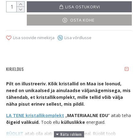
LISA OSTUKORVI
OSTA KOHE
Lisa soovide nimekirja
Lisa võrdlusse
KIRJELDUS
Pilt on illustreeriv. Kõik kristallid on Maa ise loonud,
need on unikaalsed ja ainulaadse väljanägemisega, mis
tähendab, et kristallikomplekt, mille tellid võib välja
näha pisut erinev sellest, mis pildil.
LA TENE kristallikomplekt
„
MATERIAALNE EDU
” aitab teha
õigeid valikuid.
Toob ellu
külluslikke
energiaid.
RÜOLIIT
aitab olla alati õnne täis raja peal. Rüoliit toob