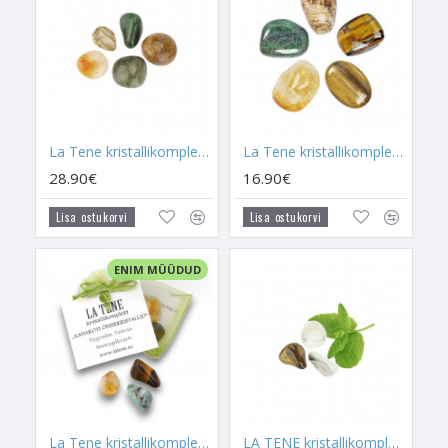
voodipeatsisse.
Kristalle ei ole vaja eelnevalt puhastada ega laadida. Aeg-
ajalt puhasta kristallikomplekti
Patšuliviiruki
suitsuga või
Patšuli eeterliku õliga
.
Kristallide puhastamise ja laadimise kohta saad lugeda
SIIT
.
La Tene kristallikomplekt "ÄRI JA TÖÖEDU"
La Tene kristallikomplekt "RAHAÕNN"
28.90€
16.90€
Lisa ostukorvi
Lisa ostukorvi
ENIM MÜÜDUD
La Tene kristallikomplekt "RAHAKOTI ÕNNEKRISTALLID"
LA TENE kristallikomplekt "LOTOÕNN"