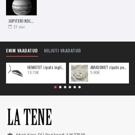
JUPITERI KOLMNURK PLUUTOGA (1.-2. JUUNI) - SUUREPÄRANE AEG!
27
mai
ENIM VAADATUD
HILJUTI VAADATUD
HEMATIIT ripats inglitiib (metall)
AMASONIIT ripats poolkuu (metall)
13.70€
5.90€
Must Kass OÜ Reg kood: 12677535