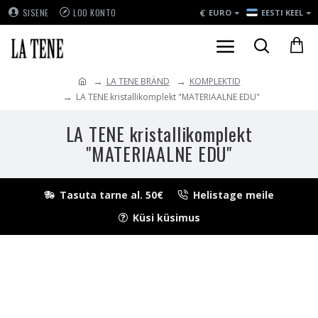
€
SISENE
LOO KONTO
EURO
EESTI KEEL
LA TENE BRÄND
KOMPLEKTID
LA TENE kristallikomplekt "MATERIAALNE EDU"
LA TENE kristallikomplekt
"MATERIAALNE EDU"
Tasuta tarne al. 50€
Helistage meile
Küsi küsimus