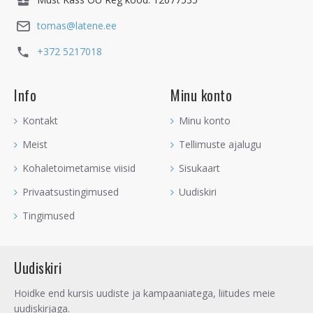
tomas@latene.ee
+372 5217018
Info
Minu konto
Kontakt
Minu konto
Meist
Tellimuste ajalugu
Kohaletoimetamise viisid
Sisukaart
Privaatsustingimused
Uudiskiri
Tingimused
Uudiskiri
Hoidke end kursis uudiste ja kampaaniatega, liitudes meie
uudiskirjaga.