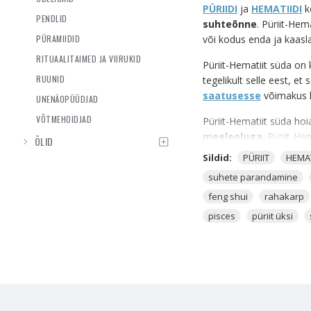
PÜRIIDI
ja
HEMATIIDI
k
PENDLID
suhteõnne
. Püriit-He
PÜRAMIIDID
või kodus enda ja kaaslase
RITUAALITAIMED JA VIIRUKID
Püriit-Hematiit süda on k
RUUNID
tegelikult selle eest, et
saatusesse
võimakus
UNENÄOPÜÜDJAD
VÕTMEHOIDJAD
Püriit-Hematiit süda hoi
meeleoluga
. Püriit-He
ÕLID
seeläbi on sul võimalik 
Sildid:
PÜRIIT
HEMAT
suurendab ja taastab sed
suhete parandamine
energia kasvab veelgi ki
feng shui
rahakarp
PÜRIIT
kutsub ligi küllu
pisces
püriit üksi
rikkust Sinu ellu.
Püriit on kauni välimuseg
suudab nii inimese, tema
kaitsvale väele omab see
ka külluslik energia. Pür
vähemtundlikel samuti väg