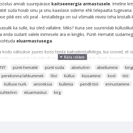
ooslus annab suurepärase
kaitseenergia armastusele
. Imeline kr
matiit süda hoiab sinu ja sinu kaaslase sideme ehk telepaatia tugeva
 pildi ees või peal - kristallidega on sul võimalik niiviisi teha kristalli
asulik ka sulle, kui oled vallaline. Miks? Kuna see suurendab küllusliku
 sa enda südant valele inimesele ära ei kingiks. Püriit-Hematiit südameg
 kohtuda
eluarmastusega
.
a kodu välisukse juures koos teiste kaitsekristallidega, kui soovid, et 
matiit suurendab üleüldiselt sinu kodu energeetikat. Püriit-Hematiit h
edendada enda ja kaaslase suhet. Eriti kasulik on see siis, kui kirg on 
IIT
püriit-hematiit
püriit süda
abieluõnn
abiellumine
king
a - kõige kiiremini siis kui kannad ehtena lisaks ka
Karneooli
. Kui ne
perekonna lahkuminek
lõvi
küllus
kiusamine
kool
töö
iremini.
külluse nurk
anoreksia
buliimia
pendli töö
ennustamine
st ja suurendab kaitseenergiat. Toob majanduslikku õnne, ärilist edu, tö
suhteõnn
eluarmastus
kirg
a kristall, mis püüab pilku oma läikiva, hõbedase ja säravkauni iluga. Pü
 kodu kui ka erinevate objektide energiat kaitsta, luues nende ümber 
 kristall ka väge külluseenergia võimsamaks muutmisel. Seal, kus on Pür
iit on ise väga tugeva toimega kristall, mis hakkab ülitundlikel inimeste
a kiiresti. Ehk see on kristall, mille jõudu peaks igaüks kiirelt tundma