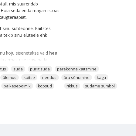
istall, mis suurendab
na. Hoia seda enda magamistoas
-kaugteraapiat.
lt sinu suhteõnne. Kaitstes
a tekib sinu eluteele ehk
sinu koju sisenetakse vaid
hea
oiab armastuse elavana ja
suhtes vaibunud. See
itus
süda
püriit süda
perekonna kaitsmine
id kristalle koos hoida, siis see
ülemus
kaitse
needus
ära sõnumine
kagu
päikesepõimik
kopsud
rikkus
südame sümbol
öalast küllust ja üleüldist
riit on kaitsekristall, mis
tugeva Aura. Lisaks Püriidi
iit, seal on nii kaitsev kui
l koheselt tööle ja
, kes soovib kristallidelt väge