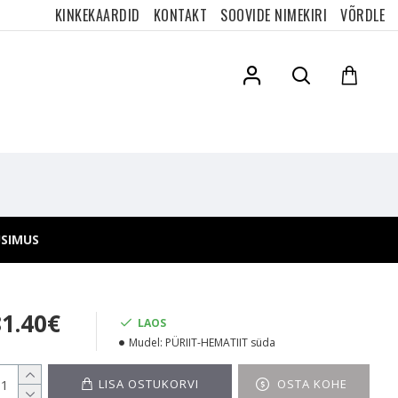
KINKEKAARDID
KONTAKT
SOOVIDE NIMEKIRI
VÕRDLE
ÜSIMUS
81.40€
LAOS
Mudel:
PÜRIIT-HEMATIIT süda
LISA OSTUKORVI
OSTA KOHE