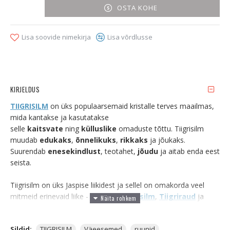
OSTA KOHE
Lisa soovide nimekirja
Lisa võrdlusse
KIRJELDUS
TIIGRISILM
on üks populaarsemaid kristalle terves maailmas,
mida kantakse ja kasutatakse
selle
kaitsvate
ning
külluslike
omaduste tõttu. Tiigrisilm
muudab
edukaks
,
õnnelikuks
,
rikkaks
ja jõukaks.
Suurendab
enesekindlust
, teotahet,
jõudu
ja aitab enda eest
seista.
Tiigrisilm on üks Jaspise liikidest ja sellel on omakorda veel
mitmeid erinevaid liike -
Punane Tiigrisilm
,
Tiigriraud
ja
Kullisilm
, mida tuntakse kui Sinise Tiigrisilmana. Tiigrisilma
leidub peamiselt
Lõuna-Aafrikas
,
Brasiilias
ja
Austraalias
.
Sildid:
TIIGRISILM
Väeesemed
ruunid