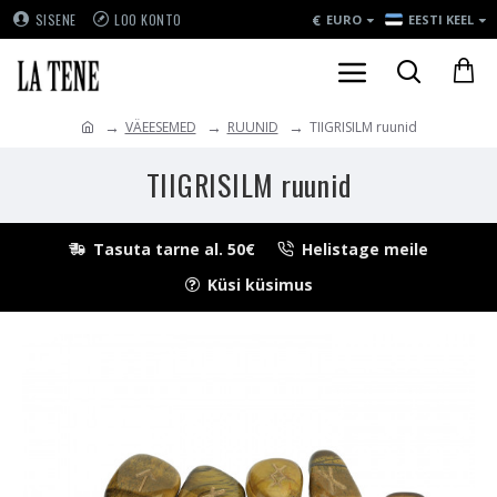
€
SISENE
LOO KONTO
EURO
EESTI KEEL
VÄEESEMED
RUUNID
TIIGRISILM ruunid
TIIGRISILM ruunid
Tasuta tarne al. 50€
Helistage meile
Küsi küsimus