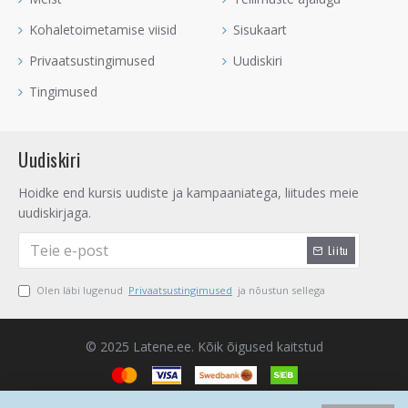
Kohaletoimetamise viisid
Sisukaart
Privaatsustingimused
Uudiskiri
Tingimused
Uudiskiri
Hoidke end kursis uudiste ja kampaaniatega, liitudes meie
uudiskirjaga.
Liitu
Olen läbi lugenud
Privaatsustingimused
ja nõustun sellega
© 2025 Latene.ee. Kõik õigused kaitstud