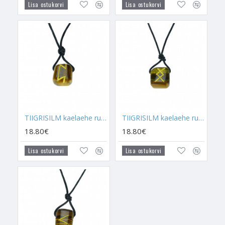
Lisa ostukorvi
Lisa ostukorvi
Tiigrisilm omab väge, mis suudab inimese võimsaks muuta.
Tiigrisilm süstib motivatsiooni ja inspireerib tegutsema.
Tiigrisilm suurendab julgust, pealehakkamist ja oskust elus
hakkama saada. Kui sa otsid oma ellu lisatuge, mis aitaks sul
alati olla motiveeritud, hakkaja ja toimekas, siis Tiigrisilm aitab
sul selliseks muutuda. Tiigrisilma soovitan ma sul tuua enda
ellu ajal, mil vajad lisajõudu.
RUUNID
on iidsed sümbolid, mis on tulnud Norse
mütoloogiast. Iga Ruuni sümbol on tugev ja kannab endaga
TIIGRISILM kaelaehe ruun "PERTHRO"
TIIGRISILM kaelaehe ruun "INGUZ"
kaasas erinevaid energeetikaid. Ruune on aegade algusest
18.80€
18.80€
peale kasutatud iseenda kaitseks ja ennustamiseks. Ruunidega
ennustamine on tegelikult väga lihtne, kuid vajab harjutamist.
Lisa ostukorvi
Lisa ostukorvi
Selleks hoitakse alati Ruune läbipaistmatus kotis või puidust
karbis.
Ruunide käest kõige lihtsamini vastust saada on küsida üks
konkreetne küsimus oma mõtetes ja seejärel võtta Ruuni
kotist üks Ruun ning see seejärel ära tõlkida. Ruunil on mitmed
tähendused, et mõista, mis sulle öeldakse on vaja seda