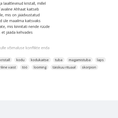
aialtlevinud kristall, millel
Tavaline Ahhaat kaitseb
lle, mis on jäädvustatud
ud üle maailma kaitsvaks
ate, mis kinnitati nende rüüde
e, et jääda kehvades
 sulle võimaluse konflikte enda
ristall
kodu
kodukaitse
tuba
magamistuba
laps
, kuna küünlaaluse peale
riline vaist
töö
looming
täiskuu rituaal
skorpion
, millest küünlaalus on
itsekristall.
osfääri saata kaitsvad
 Ahhaat toimib mitmeid kordi
v.
ees põhjendamatuid hirmusid