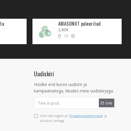
a. Ükskõik millise ala esindaja
inu eluteel. Ahhaadil on oskus
kaks saada. Ahhaat toob
ta
AMASONIIT poleeritud
ja lase sel end üllatada.
2.80€
eade ideede tekkimisega
 seotud sinu eesmärgiga ja
eevad seda, mida nad ka
tekkima.
Uudiskiri
aks muutuda. Ahhaat ei luba
el mõistusel ära kaduda.
Hoidke end kursis uudiste ja
pead ja mis on antud hetkel
kampaaniatega, liitudes meie uudiskirjaga.
Liitu
e. Kui sa oled juba loonud
. Ahhaat aitab sul selgelt tajuda
Olen läbi lugenud
Privaatsustingimused
ja
lenägemusi ja valet tunnetamist
nõustun sellega
a poleeritud kujul.