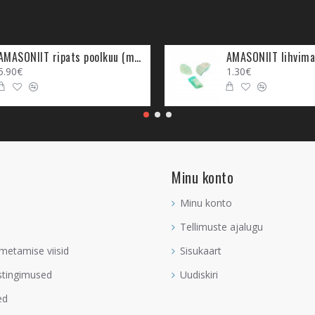
iooniallikas. Ahhaat inspireerib sind ja aitab sul inspiratsiooni ellu vii
vid ja mida sa oled saatuse poolt määratud looma, Ahhaat aitab sind s
eesmärk ja anne, aidates sul seda ka ise märgata ning sellel alal edu
AMASONIIT ripats poolkuu (metall)
AMASONIIT lihvima
sul luua seda, mida maailm sinu käest soovib saada. Too see enda ellu 
5.90€
1.30€
a sul enda töökeskkonnas, et see saaks töötegemise ajal sind väga h
nda lähedal, kui sa tööle keskendud, siis see aitab sind selles, mis on
ga. Eriti kasulik on Ahhaat neile, kes on enda ande üles leidnud ja t
is Ahhaadi toimet on eriti tunda ja inspiratsioonivälgatused on kerged 
Minu konto
ja südamel koostööd teha, aidates intuitsioonil täpsemaks ja selgem
tunnetust ja ka täpselt ka vastupidi ei lase Ahhaat südametunnetus
Minu konto
oni tugevaks, aidates sul täpselt teada seda, millal sa mida tegema 
Tellimuste ajalugu
tegutsemine.
metamise viisid
Sisukaart
 sinu majapidamises, kus sa hoiad enda isikliku arengu jaoks kristall
mplekti, siis lisa kindlasti ka Ahhaat teiste intuitsioonikristallide sekka
stingimused
Uudiskiri
da ja mõistus suudaksid koostööd teha. Lisaks sellele aitab Ahhaat va
ed
n erineval kujul Ahhaati enda kodus hoida, nii geoodilisi, kujusid kui k