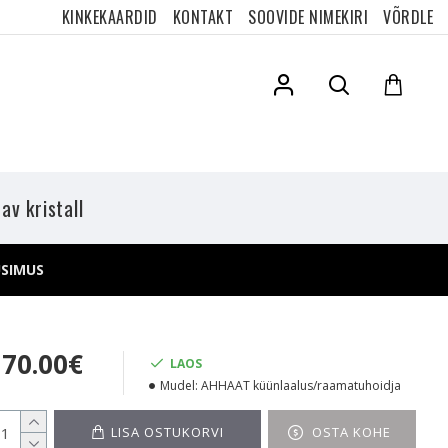
KINKEKAARDID
KONTAKT
SOOVIDE NIMEKIRI
VÕRDLE
v kristall
ÜSIMUS
170.00€
LAOS
Mudel:
AHHAAT küünlaalus/raamatuhoidja
LISA OSTUKORVI
OSTA KOHE