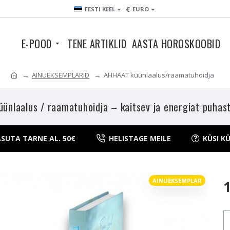
€
EESTI KEEL
EURO
E-POOD
TENE ARTIKLID
AASTA HOROSKOOBID
AINUEKSEMPLARID
AHHAAT küünlaalus/raamatuhoidja
ünlaalus / raamatuhoidja – kaitsev ja energiat puhasta
SUTA TARNE AL. 50€
HELISTAGE MEILE
KÜSI K
AINUEKSEMPLAR