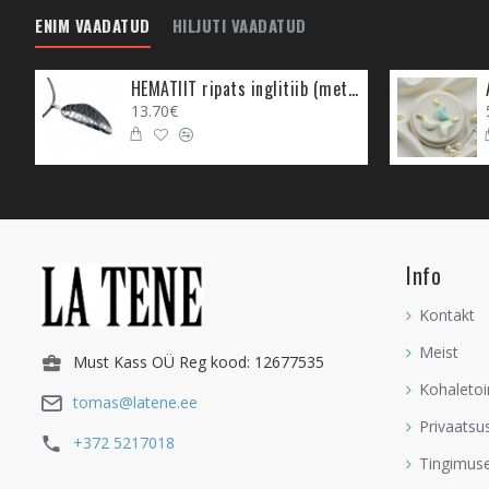
ENIM VAADATUD
HILJUTI VAADATUD
Ahhaat väga hea inspirats
sa oled, mis on sinu hu
tuvastada, mis on sinu 
HEMATIIT ripats inglitiib (metall)
inspiratsiooni, aidates 
13.70€
Ahhaati on kasulik hoid
üllatada. Ahhaati hoia e
saatusega ehk sinu ande
naudivad. Kui nii on, si
Intuitsioonikristall
Info
Ahhaat aitab mõistusel 
mõistusel muuta südame 
Kontakt
Ahhaat muudab intuitsio
Meist
Must Kass OÜ Reg kood: 12677535
sinu jaoks kõige õigem 
Kohaletoi
tomas@latene.ee
Ahhaadi jaoks sobib koht
intuitsioonikristallide ko
Privaatsu
+372 5217018
ja tunda nii, et sinu sü
Tingimus
ära hoida. Väga kasulik o