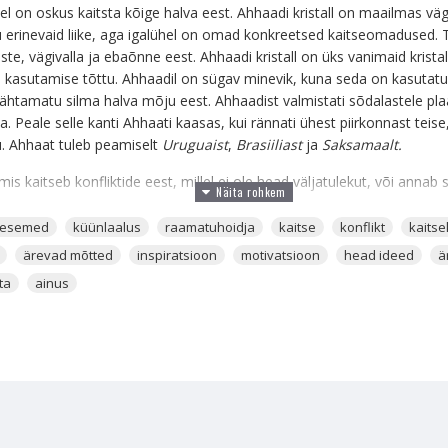
llel on oskus kaitsta kõige halva eest. Ahhaadi kristall on maailmas väga l
erinevaid liike, aga igalühel on omad konkreetsed kaitseomadused. 
uste, vägivalla ja ebaõnne eest. Ahhaadi kristall on üks vanimaid krista
e kasutamise tõttu. Ahhaadil on sügav minevik, kuna seda on kasutat
nähtamatu silma halva mõju eest. Ahhaadist valmistati sõdalastele pla
a. Peale selle kanti Ahhaati kaasas, kui rännati ühest piirkonnast teis
u. Ahhaat tuleb peamiselt
Uruguaist
,
Brasiiliast
ja
Saksamaalt.
mis kaitseb konfliktide eest, millel ei ole head väljatulekut, või annab
esemed
küünlaalus
raamatuhoidja
kaitse
konflikt
kaitsek
 lihtsam kasutada kodu, tubade ja inimese hinge Aura puhastamiseks
ärevad mõtted
inspiratsioon
motivatsioon
head ideed
ä
, mida annab küünal ja see omakorda võimendab kristalli või kristalle
ta
ainus
alus on valmistatud Ahhaadist, mis on Feng Shuis kõige populaarsem ka
LUS
asutatakse kodu energeetika kaitse tõstmiseks. Ahhaadil on oskus atm
 hakkavad selle ümbrust kaitsma. Kui põletad küünalt selle sees, siis
 samal ajal ka puhastada energiat majast, mis on halb ja ebaõnnetoo
 lapse magamistoas ja põleta seal sees aeg-ajalt küünalt, et lapse s