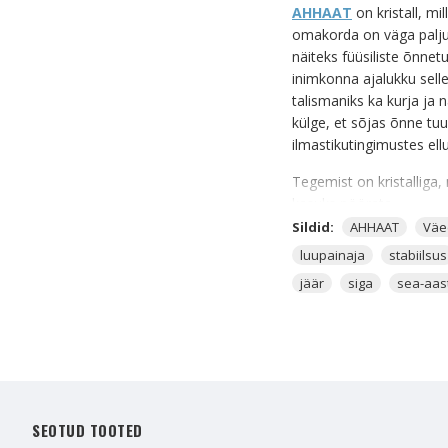
AHHAAT
on kristall, mi
omakorda on väga palju 
näiteks füüsiliste õnnet
inimkonna ajalukku sell
talismaniks ka kurja ja 
külge, et sõjas õnne tuu
ilmastikutingimustes ell
Tegemist on kristalliga, 
kasuks pöörata.
Sildid:
AHHAAT
Väe
Küünlaaluseid
on kõige
luupainaja
stabiilsus
saab lisada tuleelemendi
jäär
siga
sea-aas
valmistatud. See küünla
AHHAAT JA KÜÜNLAA
- Ahhaadi küünlaalust k
signaalid, mis omakorda
võimsamalt ja see aitab
SEOTUD TOOTED
- Hoia seda küünlaalust