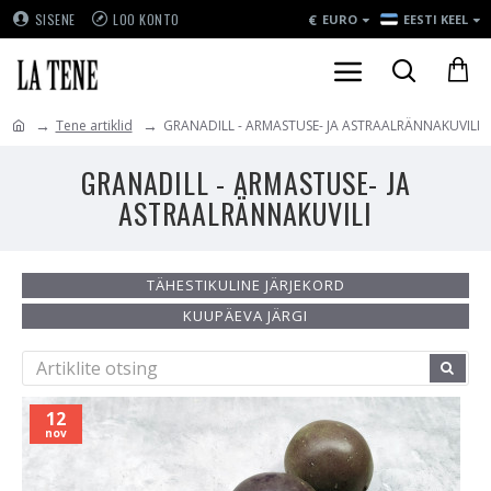
€
SISENE
LOO KONTO
EURO
EESTI KEEL
Tene artiklid
GRANADILL - ARMASTUSE- JA ASTRAALRÄNNAKUVILI
GRANADILL - ARMASTUSE- JA
ASTRAALRÄNNAKUVILI
TÄHESTIKULINE JÄRJEKORD
KUUPÄEVA JÄRGI
12
nov