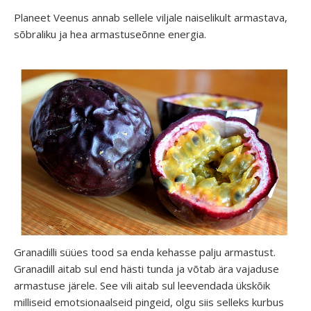
Planeet Veenus annab sellele viljale naiselikult armastava,
sõbraliku ja hea armastuseõnne energia.
Granadilli süües tood sa enda kehasse palju armastust.
Granadill aitab sul end hästi tunda ja võtab ära vajaduse
armastuse järele. See vili aitab sul leevendada ükskõik
milliseid emotsionaalseid pingeid, olgu siis selleks kurbus