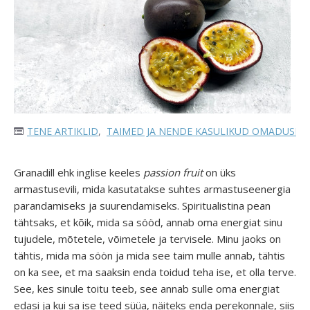
TENE ARTIKLID
,
TAIMED JA NENDE KASULIKUD OMADUSED
Granadill ehk inglise keeles
passion fruit
on üks
armastusevili, mida kasutatakse suhtes armastuseenergia
parandamiseks ja suurendamiseks. Spiritualistina pean
tähtsaks, et kõik, mida sa sööd, annab oma energiat sinu
tujudele, mõtetele, võimetele ja tervisele. Minu jaoks on
tähtis, mida ma söön ja mida see taim mulle annab, tähtis
on ka see, et ma saaksin enda toidud teha ise, et olla terve.
See, kes sinule toitu teeb, see annab sulle oma energiat
edasi ja kui sa ise teed süüa, näiteks enda perekonnale, siis