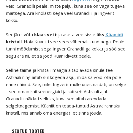
veidi Granadilli peale, mitte palju, kuna see on väga tugeva
maitsega. Ära kindlasti sega veel Granadilli ja Ingverit
kokku.
Seejärel võta
klaas vett
ja aseta vee sisse
üks
Küaniidi
kristall
. Hoia Küaniiti vee sees vähemalt tund aega. Peale
tunni mõõdumist sega Ingver Granadilliga kokku ja söö see
segu ära nii, et sa jood Küaniidivett peale.
Selline taime ja kristalli maagia aitab avada sinule tee
Astraali ning aitab sul kogeda asju, mida sa võib-olla pole
enne näinud. See, miks Ingverit mulle unes näidati, on selge
- see omab kaitseenergiaid ja kaitseb Astraali ajal.
Granadilli näidati selleks, kuna see aitab arendada
selgeltnägemist. Küaniit on teada-tuntud Astraalrännaku
kristall, mis annab oma energiat, et sinna jõuda.
SEOTUD TOOTED