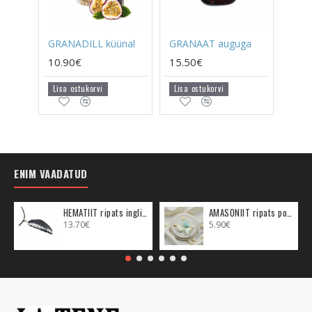
GRANADILL küünal
GRANAAT auguga
10.90€
15.50€
Lisa ostukorvi
Lisa ostukorvi
ENIM VAADATUD
HEMATIIT ripats inglitiib (metall)
AMASONIIT ripats poolkuu (metall)
13.70€
5.90€