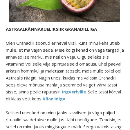
ASTRAALRÄNNAKUELIKSIIR GRANADILLIGA
Olen Granadilli söönud erineval viisil, kuna minu keha ütleb
mulle, et ma vajan seda. Meie kõigi kehad on väga targad ja
annavad ise märku, mis neil on vaja. Olgu selleks siis
vitamiinid või selle vilja spirituaalseid omadusi. Ühel päeval
ärkasin hommikul ja mäletasin täpselt, mida mulle tollel ööl
Astraalis räägiti. Nägin unes, kuidas ma valasin Granadilli
sees oleva mõnusa mahla ja seemned valget värvi tassi
sisse, sinna peale raputasin
Ingveriviile
. Selle tassi kõrval
oli klaas vett koos
Küaniidiga
.
Sellised unenäod on minu jaoks tavalised ja väga paljud
rituaalid saadetakse mulle just läbi unenägude. Teadsin, et
sellel on minu jaoks mingisugune märk. Seega valmistasingi