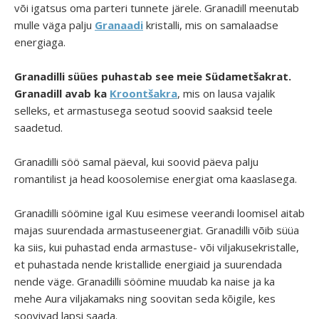
või igatsus oma parteri tunnete järele. Granadill meenutab
mulle väga palju
Granaadi
kristalli, mis on samalaadse
energiaga.
Granadilli süües puhastab see meie Südametšakrat.
Granadill avab ka
Kroontšakra
, mis on lausa vajalik
selleks, et armastusega seotud soovid saaksid teele
saadetud.
Granadilli söö samal päeval, kui soovid päeva palju
romantilist ja head koosolemise energiat oma kaaslasega.
Granadilli söömine igal Kuu esimese veerandi loomisel aitab
majas suurendada armastuseenergiat. Granadilli võib süüa
ka siis, kui puhastad enda armastuse- või viljakusekristalle,
et puhastada nende kristallide energiaid ja suurendada
nende väge. Granadilli söömine muudab ka naise ja ka
mehe Aura viljakamaks ning soovitan seda kõigile, kes
soovivad lapsi saada.