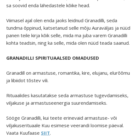
sa soovid enda lähedastele kõike head.
Viimasel ajal olen enda jaoks leidnud Granadilli, seda
tundma õppinud, katsetanud selle mõju Auraväljas ja nüüd
panen teile kirja kõik selle, mida ma juba varem Granadilli
kohta teadsin, ning ka selle, mida olen nüüd teada saanud.
GRANADILLI SPIRITUAALSED OMADUSED
Granadill on armastuse, romantika, kire, elujanu, elurõõmu
ja libiidot tõstev vili.
Rituaalides
kasutatakse seda armastuse tugevdamiseks,
viljakuse ja armastuseenergia suurendamiseks.
Sööge Granadilli, kui teete erinevaid armastuse- või
viljakuserituaale Kuu esimese veerandi loomise päeval.
Vaata Kuufaase
SIIT
.