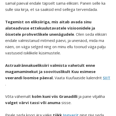
samal päeval endale täpselt sama eliksiiri. Panen selle ka
sulle siia kirja, et sa saaksid end sellega tervendada.
Tegemist on eliksiiriga, mis aitab avada sinu
alateadvuse ettekuulutavatele visioonidele ja
öisetele prohvetlikele unenägudele
. Olen seda eliksiiri
endale valmistanud mitmeid päevi, ja unenäod, mida ma
näen, on väga selged ning on minu ellu toonud väga palju
vastuseid isiklikele küsimustele.
Astraalrännakueliksiiri valmista vahetult enne
magamaminekut ja soovituslikult Kuu esimese
veerandi loomise päeval.
Vaata Kuufaaside kalendrit
SIIT
.
Võta vähemalt
kolm kuni viis Granadilli
ja pane viljaliha
valget värvi tassi
või anuma
sisse.
Peale seda koori ära väike
tükk
Ingverit
ning riivi seda