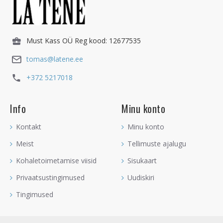
Must Kass OÜ Reg kood: 12677535
tomas@latene.ee
+372 5217018
Info
Minu konto
Kontakt
Minu konto
Meist
Tellimuste ajalugu
Kohaletoimetamise viisid
Sisukaart
Privaatsustingimused
Uudiskiri
Tingimused