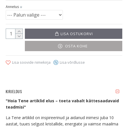
Annetus
LISA OSTUKORVI
OSTA KOHE
Lisa soovide nimekirja
Lisa võrdlusse
KIRJELDUS
"Hoia Tene artiklid elus – toeta vabalt kättesaadavaid
teadmisi"
La Tene artiklid on inspireerinud ja aidanud inimesi juba 10
aastat, tuues selgust kristallide, energiate ja vaimse maailma