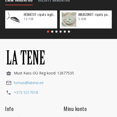
HEMATIIT ripats inglitiib (metall)
AMASONIIT ripats poolkuu (metall)
13.70€
5.90€
Must Kass OÜ Reg kood: 12677535
tomas@latene.ee
+372 5217018
Info
Minu konto