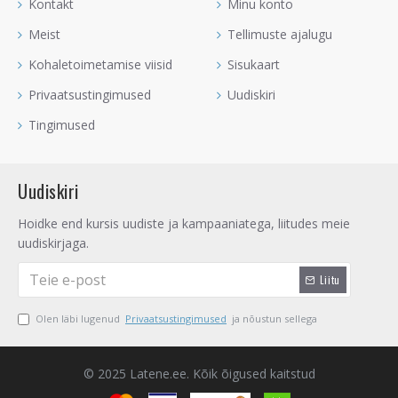
Kontakt
Minu konto
Meist
Tellimuste ajalugu
Kohaletoimetamise viisid
Sisukaart
Privaatsustingimused
Uudiskiri
Tingimused
Uudiskiri
Hoidke end kursis uudiste ja kampaaniatega, liitudes meie
uudiskirjaga.
Liitu
Olen läbi lugenud
Privaatsustingimused
ja nõustun sellega
© 2025 Latene.ee. Kõik õigused kaitstud