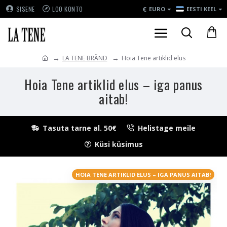
€
SISENE
LOO KONTO
EURO
EESTI KEEL
LA TENE BRÄND
Hoia Tene artiklid elus
Hoia Tene artiklid elus – iga panus
aitab!
Tasuta tarne al. 50€
Helistage meile
Küsi küsimus
HOIA TENE ARTIKLID ELUS – IGA PANUS AITAB!