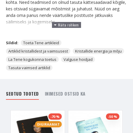
kohta. Need teadmised on olnud tasuta kättesaadavad kõigile,
kes otsivad sügavamat mõistmist ja juhatust. Nüüd on aeg
anda oma panus nende väärtuslike postituste jätkuvaks
säilimiseks ja kogemiseks.
Mida sinu toetus aitab saavutada?
Sildid:
Toeta Tene artikleid
Tagab, et artiklid jäävad tasuta kättesaadavaks.
Aitab katta uurimistöö, kirjutamise ja veebihalduse
Artiklid kristallidest ja vaimsusest
Kristallide energia ja mõju
kulusid.
La Tene kogukonna toetus
Valguse hoidjad
Toetab uute ja inspireerivate sisuloomete sündi.
Tasuta vaimsed artiklid
Vali endale sobiv panus ja aita hoida valgus ja teadlikkus elus.
Iga toetus loeb!
Vali toetuse suurus:
SEOTUD TOOTED
INIMESED OSTSID KA
5€ - Toeta Tene tööd ja aita hoida meie ühine
teadlikkuse allikas kättesaadav kõigile.
10€ - Tänu sinu toetusele saavad uued artiklid sündida ja
-70 %
-50 %
jõuda tuhandeteni.
DIGIRAAMAT
25€ ja rohkem - Aitäh, et oled osa missioonist hoida