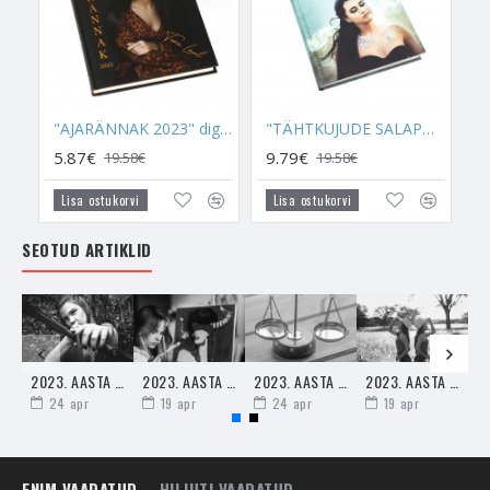
Tene artiklid kõigi jaoks kättesaadavad.
Aitäh, et oled osa La Tene valguse hoidjatest!
"AJARÄNNAK 2023" digiraamat
"TÄHTKUJUDE SALAPÄRA" raamat
5.87€
9.79€
19.58€
19.58€
Lisa ostukorvi
Lisa ostukorvi
SEOTUD ARTIKLID
2023. AASTA TÄIELIK HOROSKOOP AMBURILE
2023. AASTA TÄIELIK HOROSKOOP JÄÄRALE
2023. AASTA TÄIELIK HOROSKOOP KAALUDELE
2023. AASTA TÄIELIK HOROSKOOP KAKSIKUTELE
24
apr
19
apr
24
apr
19
apr
ENIM VAADATUD
HILJUTI VAADATUD