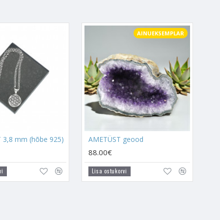
nnad, et ta selle täita saaks,
AINUEKSEMPLAR
 olla kindlasti kōikide
 ka
Mäekristall
.
metüst võitleb alkoholiga, kui
is omakorda tekitab alkoholi
undidest õppida, neid
. Ametüst viib inimese hinge
ui õppetunde. Neid niiviisi
3,8 mm (hõbe 925)
AMETÜST geood
ngu kristall. Ametüstil võiks
88.00€
vi
Lisa ostukorvi
vaimsel tasandil. Inglitiib annab
uunab kristalliväe kiiremini
e inimesel areneda ja oma elus
ti kokku, lisades kristallidele