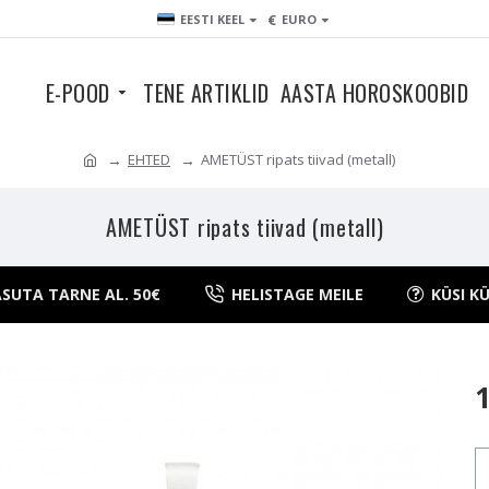
€
EESTI KEEL
EURO
E-POOD
TENE ARTIKLID
AASTA HOROSKOOBID
EHTED
AMETÜST ripats tiivad (metall)
AMETÜST ripats tiivad (metall)
SUTA TARNE AL. 50€
HELISTAGE MEILE
KÜSI K