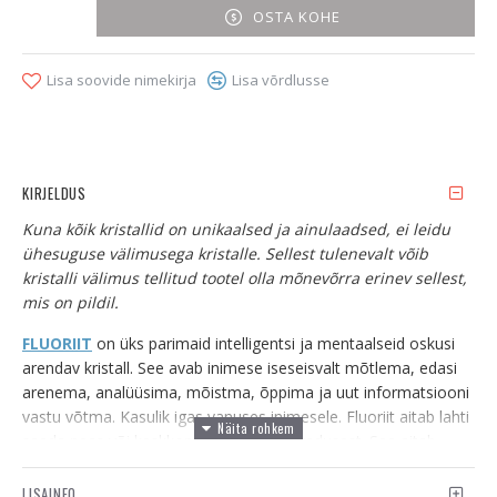
OSTA KOHE
Lisa soovide nimekirja
Lisa võrdlusse
KIRJELDUS
Kuna kõik kristallid on unikaalsed ja ainulaadsed, ei leidu
ühesuguse välimusega kristalle. Sellest tulenevalt võib
kristalli välimus tellitud tootel olla mõnevõrra erinev sellest,
mis on pildil.
FLUORIIT
on üks parimaid intelligentsi ja mentaalseid oskusi
arendav kristall. See avab inimese iseseisvalt mõtlema, edasi
arenema, analüüsima, mõistma, õppima ja uut informatsiooni
vastu võtma. Kasulik igas vanuses inimesele. Fluoriit aitab lahti
saada peas või keskkonnas olevast segadusest. See aitab
energiaid korrastada ja suurendab mõistmist. Fluoriiti ühel või
teisel kujul kasutades ellu vaid arenemist. Blokeerib
LISAINFO