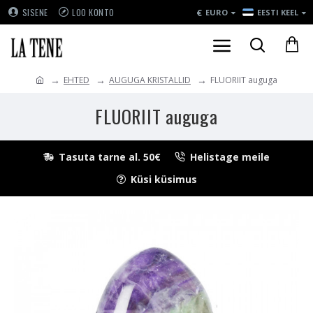
€
SISENE
LOO KONTO
EURO
EESTI KEEL
EHTED
AUGUGA KRISTALLID
FLUORIIT auguga
FLUORIIT auguga
Tasuta tarne al. 50€
Helistage meile
Küsi küsimus