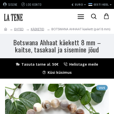
€
SISENE
LOO KONTO
EURO
EESTI KEEL
EHTED
KÄEKETID
BOTSWANA AHHAAT käekett (pärl 8 mm)
Botswana Ahhaat käekett 8 mm –
kaitse, tasakaal ja sisemine jõud
Tasuta tarne al. 50€
Helistage meile
Küsi küsimus
UUS