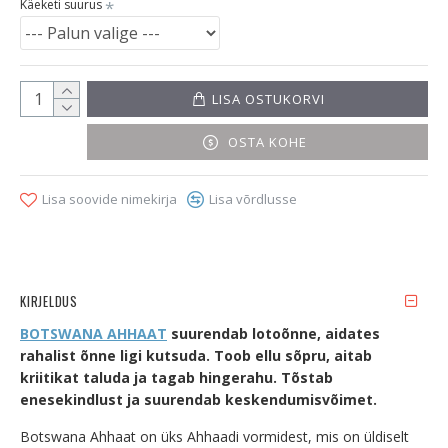
Käeketi suurus
LISA OSTUKORVI
OSTA KOHE
Lisa soovide nimekirja
Lisa võrdlusse
KIRJELDUS
BOTSWANA AHHAAT
suurendab lotoõnne, aidates
rahalist õnne ligi kutsuda. Toob ellu sõpru, aitab
kriitikat taluda ja tagab hingerahu. Tõstab
enesekindlust ja suurendab keskendumisvõimet.
Botswana Ahhaat on üks Ahhaadi vormidest, mis on üldiselt