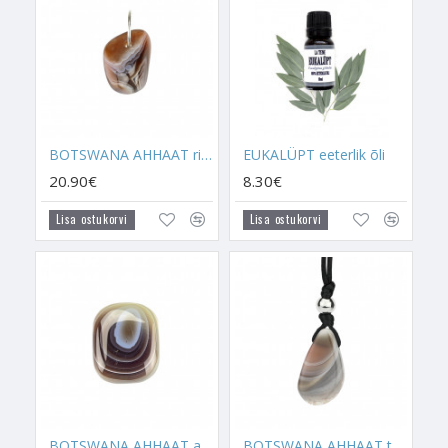
- Sellel kristallil on oskus kaitsta selle kandjat erinevate
õnnetuste eest, eriti õnnetuste, mis võivad tekkida liikluses või
reisides.
- Botswana Ahhaat leevendab emotsionaalseid pingeid ja aitab
enesekindlust tõsta. See kristall õpetab iseenda eest seisma ja
BOTSWANA AHHAAT ripats suure rõngaga (hõbe)
EUKALÜPT eeterlik õli
väljendama enda arvamust enesekindlalt.
20.90€
8.30€
- Botswana Ahhaat on nende kristall, kes tunnevad, et neile on
Lisa ostukorvi
Lisa ostukorvi
väga kerge liiga teha või kes lasevad enda üle domineerida.
Botswana Ahhaat õpetab olema iseseisev ja kasvatab selle
kandja iseloomu.
- Kui Tiigrisilm on teada tuntud kaitsekristall autoavariide vastu,
siis Botswana Ahhaat kaitseb autoga seotud õnnetuste eest,
mis võivad tekkida autode pärast jalakäijatele või
jalgratturitele.
- Botswana Ahhaat on väga tugev kaitsekristall, nii nagu
BOTSWANA AHHAAT auguga kandiline
BOTSWANA AHHAAT talisman paelaga