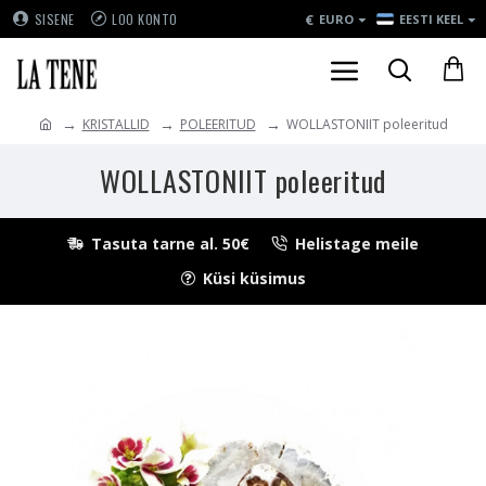
€
SISENE
LOO KONTO
EURO
EESTI KEEL
KRISTALLID
POLEERITUD
WOLLASTONIIT poleeritud
WOLLASTONIIT poleeritud
Tasuta tarne al. 50€
Helistage meile
Küsi küsimus