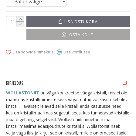
LISA OSTUKORVI
OSTA KOHE
Lisa soovide nimekirja
Lisa võrdlusse
KIRJELDUS
WOLLASTONIIT
on väga konkreetse väega kristall, mis ei ole
maailmas kristalliinimeste seas väga tuntud või kasutusel olev
kristall. Tavaliselt leiavad selle kristalli enda kasutusse need,
kes on kristallimaailmas sügavuti sees, kes tunnetavad kristalle
juba õigel ning selgel viisil. Wollastoniiti nimetan mina
kristallimaailma edasijõudnute kristalliks. Wollastoniit näeb
välja väga ilus ja kirju, see on kristall, millele on omased täpid