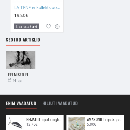
teistega head kontakti, luua häid sõprusi, julgustades
LA TENE erikollektsioon kaelaehe lastele "MÄEKRISTALL KONN"
sõbrunema ja nautima suhtlust teiste lastega. Parim viis on
19.80€
neid kahte kristalli lapsed koolis kaasas kanda.
Lisa ostukorvi
DELFIINI
sümbol juba üksi on võimas, aga kui seda
kombineerida mõne kristalliga, siis sellel on topeltvägi. Delfiin
SEOTUD ARTIKLID
ise sümboliseerib vabadust, liikumist, vabalt mõtlemist,
emotsionaalset vabadust, piirangute murdmist, elujõulisust,
lahkust ja heldust. Peale selle kõige sümboliseerivad Delfiinid
tingimusteta armastust ja seda väljendavad nad oma
elustiiliga. Delfiinid ei reeda kunagi oma kaaslast ja seda annab
EELMISED ELUD - 10 MÄRKI, ET SINU LAPSEL ON VANA HING
edasi ka see sümbol - perekonna kaitset ja armastust.
14
apr
ROOSA KVARTS JA DELFIIN
- Roosa Kvartsi ja delfiini kombinatsioon lisab elule rohkem
ENIM VAADATUD
HILJUTI VAADATUD
väärtust, muutes meele rõõmsaks ja tuues välja elu väärtuse.
Avab silmad kõigele heale, mis meie maailmas eksisteerib.
HEMATIIT ripats inglitiib (metall)
AMASONIIT ripats poolkuu (metall)
Hoia seda kristalli endaga ja kingi lapsele, et ta näeks alati elu
13.70€
5.90€
võlu.