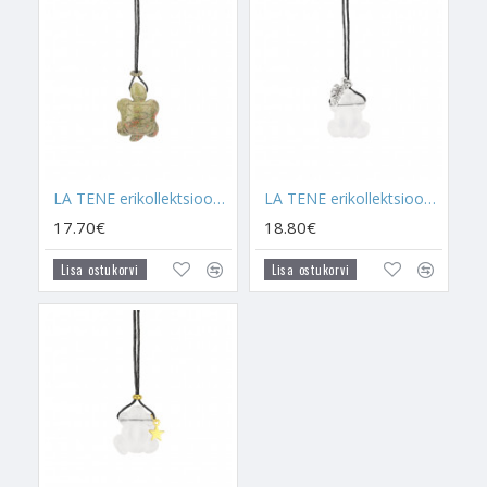
Roosa Kvarts on ülim armastusekristall, milles on olemas kõik
see, mida sul on vaja. Armastusekristall, mis õpetab sind
armastama, armastust vastu võtma, seda austama, jagama ja
hindama. Kristall, mille võimuses on sind juhatada
suhetealaselt õigele teele, näidates sulle seda, kellele sinu
süda peaks kuuluma ja kellele mitte. See on kristall, mis aitab
sul suhetealaselt õigeid otsuseid langetada. Kristall, mis äratab
LA TENE erikollektsioon kaelaehe lastele "UNAKIIT KILPKONN"
LA TENE erikollektsioon kaelaehe lastele "MÄEKRISTALL KONN"
sinus üles armastuse, ja seda isegi siis, kui see on sinu sees
17.70€
18.80€
väga sügaval lukus. Südametšakra kristall, mis aitab südant
tervendada, sinu hinges olevale kurbusele või
Lisa ostukorvi
Lisa ostukorvi
pettumusetundele leevendust tuua. Kristall, millel on oskus
kinkida sulle taas lootus, usk ja jõud, mis aitab sul jälle
armastusse uskuda. Roosa Kvarts sobib igaühele, nii lapsele,
noorele, täiskasvanule kui ka kõrges eas hingele. Roosa Kvarts
toob sõprust ja muudab elu lihtsalt kaunimaks.
Roosa Kvarts koos
Rohelise Aventuriiniga
aitab leida uusi
sõpru. Need kristallid on eriti kasulikud neile lastele, kes on
läinud esimesse klassi või uude klassi/kooli. Aidates lapsel end
teiste seas paremini tunda, suurendades neil võimalust leida