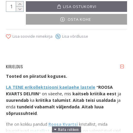
LISA OSTUKORVI
OSTA KOHE
Lisa soovide nimekirja
Lisa võrdlusse
KIRJELDUS
Tooted on piiratud koguses.
LA TENE erikollektsiooni
kaelaehe
lastele
ROOSA
"
KVARTS DELFIIN
on väeehe, mis
kaitseb kriitika eest
ja
"
suurendab
ka
kriitika talumist
.
Aitab teisi usaldada
ja
enda
tundeid vabamalt väljendada
.
Aitab luua
sõprussuhteid
.
Ehe on kokku pandud
Roosa Kvartsi
kristallist, mida
kaunistavad
metallist
detailid. See ehe on valmistatud vaid