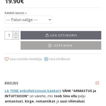
19.90€
Käeketi suurus
LISA OSTUKORVI
OSTA KOHE
Lisa soovide nimekirja
Lisa võrdlusse
KIRJELDUS
LA TENE erikollektsiooni käekett
VÄHK "ARMASTUS ja
INTUITSIOON"
on väeehe, mis
toob Sinu ellu
palju
armastust
,
kirge
,
romantikat
ja
uusi võimalusi
.