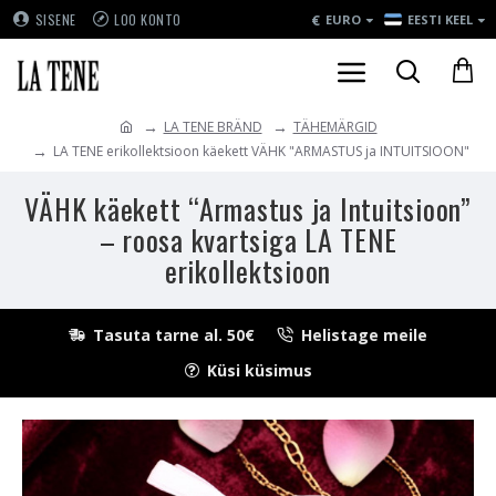
€
SISENE
LOO KONTO
EURO
EESTI KEEL
LA TENE BRÄND
TÄHEMÄRGID
LA TENE erikollektsioon käekett VÄHK "ARMASTUS ja INTUITSIOON"
VÄHK käekett “Armastus ja Intuitsioon”
– roosa kvartsiga LA TENE
erikollektsioon
Tasuta tarne al. 50€
Helistage meile
Küsi küsimus