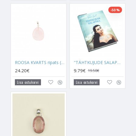
peeti juba sel ajal noorendavaks kristalliks, mis ei lase inimese
võlul, ilul ja säral kaduda, aidates hoida stressitaset võimalikult
-50 %
madalal, et keha enneaegselt ei vananeks.
Keskajal kasutati Roosat Kvartsi meditsiinilistel eesmärkidel ja
hakati sellest
vee-eliksiiri
valmistama. Lisaks eliksiirile hoiti
seda kristalli ka erinevate taimejookide sees, millega tervendati
keha. Juba siis usuti, et Roosa Kvarts suudab tervendada
südamehaiguseid ja emotsionaalsest valust tingitud
haigusseisundeid.
ROOSA KVARTS ripats (hõbe 925)
"TÄHTKUJUDE SALAPÄRA" raamat
24.20€
9.79€
19.58€
Roosa Kvarts on ülim armastusekristall, milles on olemas kõik
see, mida sul on vaja. Armastusekristall, mis õpetab sind
Lisa ostukorvi
Lisa ostukorvi
armastama, armastust vastu võtma, seda austama, jagama ja
hindama. Kristall, mille võimuses on sind juhatada
suhetealaselt õigele teele, näidates sulle seda, kellele sinu
süda peaks kuuluma ja kellele mitte. See on kristall, mis aitab
sul suhetealaselt õigeid otsuseid langetada. Kristall, mis äratab
sinus üles armastuse, ja seda isegi siis, kui see on sinu sees
väga sügaval lukus. Südametšakra kristall, mis aitab südant
tervendada, sinu hinges olevale kurbusele või