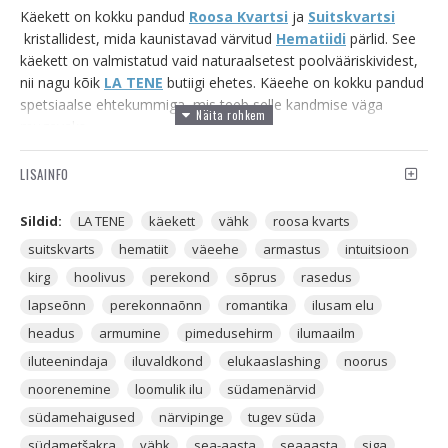
Käekett on kokku pandud
Roosa Kvartsi
ja
Suitskvartsi
kristallidest, mida kaunistavad värvitud
Hematiidi
pärlid. See
käekett on valmistatud vaid naturaalsetest poolvääriskividest,
nii nagu kõik
LA TENE
butiigi ehetes. Käeehe on kokku pandud
spetsiaalse ehtekummiga, mis teeb selle kandmise väga
mugavaks.
ROOSA KVARTS
on ülim
armastusekristall
, mis aitab sul
LISAINFO
olla
parem
,
romantilisem
ja
heatahtlikum
inimene. Kristall,
mis
suurendab
igal erineval tasandil
armastuseõnne
.
Sildid:
LA TENE
käekett
vähk
roosa kvarts
suitskvarts
hematiit
väeehe
armastus
intuitsioon
Roosa Kvarts on ülim armastuseõnne kristall. Alates 2022.
kirg
hoolivus
perekond
sõprus
rasedus
aastast sisenesime me astroloogia põhjal kosmilisse
armastuseaastasse. Nüüd on just kõigil seda kristalli vaja.
lapseõnn
perekonnaõnn
romantika
ilusam elu
Kanna seda endaga kaasas, too koduseinte vahele ja kingi
headus
armumine
pimedusehirm
ilumaailm
neile, kellega soovid armastuseõnne jagada.
iluteenindaja
iluvaldkond
elukaaslashing
noorus
noorenemine
loomulik ilu
südamenärvid
Roosa Kvarts on kristall, mis sobib peaaegu et kõigile, kuna
Roosa Kvarts on äärmiselt õrna energiavibratsiooniga kristall,
südamehaigused
närvipinge
tugev süda
mis hakkab sinu Auras tööle nii, et sa esialgu ei pane selle
südametšakra
vähk
sea-aasta
seaaasta
siga